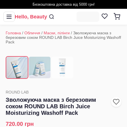
Безкоштовна доставка від 5000 грн!
Hello, Beauty
Головна
/
Обличчя
/
Маски, пілінги
/
Зволожуюча маска з
березовим соком ROUND LAB Birch Juice Moisturizing Washoff
Pack
1
/
3
‹
›
ROUND LAB
Зволожуюча маска з березовим
соком ROUND LAB Birch Juice
Moisturizing Washoff Pack
720.00
грн