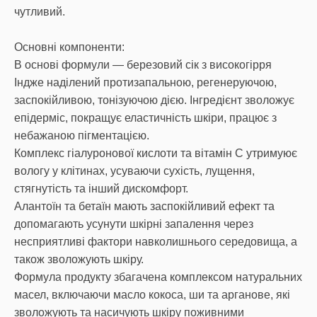
чутливий.
Основні компоненти:
В основі формули — березовий сік з високогірря
Індже наділений протизапальною, регенеруючою,
заспокійливою, тонізуючою дією. Інгредієнт зволожує
епідерміс, покращує еластичність шкіри, працює з
небажаною пігментацією.
Комплекс гіалуронової кислоти та вітамін С утримуює
вологу у клітинах, усуваючи сухість, лущення,
стягнутість та інший дискомфорт.
Алантоїн та бетаїн мають заспокійливий ефект та
допомагають усунути шкірні запалення через
несприятливі фактори навколишнього середовища, а
також зволожують шкіру.
Формула продукту збагачена комплексом натуральних
масел, включаючи масло кокоса, ши та арганове, які
зволожують та насичують шкіру поживними