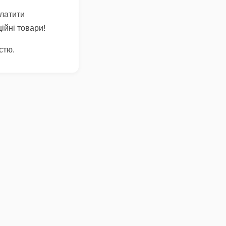
платити
ійні товари!
стю.