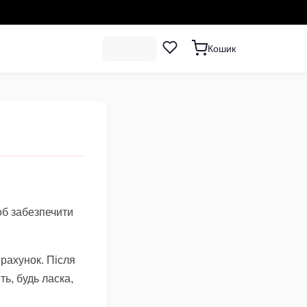
Кошик
об забезпечити
 рахунок. Після
ь, будь ласка,