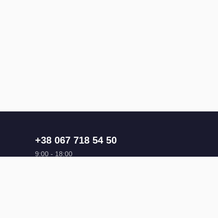
+38 067 718 54 50
9:00 - 18:00
@hello_beauty.kyiv
Про нас
Доставка
Оплата
Обмін та повернення
Політика к