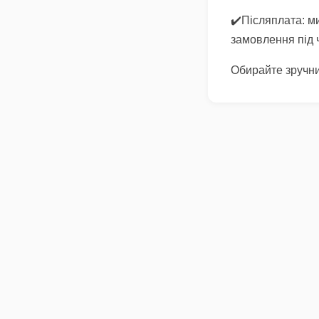
✔️Післяплата: ми
замовлення під ч
Обирайте зручни