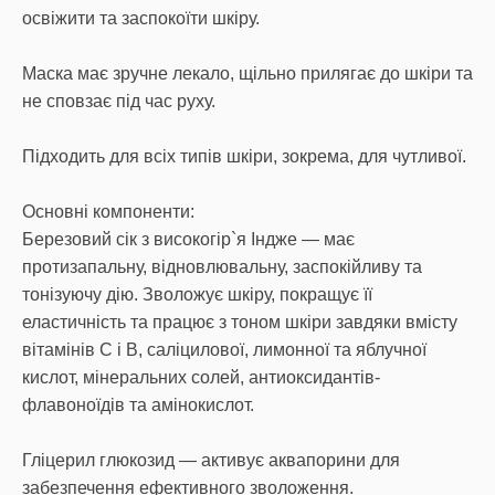
освіжити та заспокоїти шкіру.
Маска має зручне лекало, щільно прилягає до шкіри та
не сповзає під час руху.
Підходить для всіх типів шкіри, зокрема, для чутливої.
Основні компоненти:
Березовий сік з високогір`я Індже — має
протизапальну, відновлювальну, заспокійливу та
тонізуючу дію. Зволожує шкіру, покращує її
еластичність та працює з тоном шкіри завдяки вмісту
вітамінів С і В, саліцилової, лимонної та яблучної
кислот, мінеральних солей, антиоксидантів-
флавоноїдів та амінокислот.
Гліцерил глюкозид — активує аквапорини для
забезпечення ефективного зволоження.