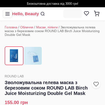
Безкоштовна доставка від 3000 грн!
Hello, Beauty
Головна
/
Обличчя
/
Маски, пілінги
/
Зволожувальна гелева
маска з березовим соком ROUND LAB Birch Juice Moisturizing
Double Gel Mask
1
/
2
‹
›
ROUND LAB
Зволожувальна гелева маска з
березовим соком ROUND LAB Birch
Juice Moisturizing Double Gel Mask
155.00
грн