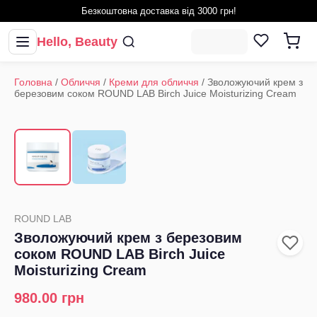
Безкоштовна доставка від 3000 грн!
Hello, Beauty
Головна
/
Обличчя
/
Креми для обличчя
/
Зволожуючий крем з
березовим соком ROUND LAB Birch Juice Moisturizing Cream
1
/
2
‹
›
ROUND LAB
Зволожуючий крем з березовим
соком ROUND LAB Birch Juice
Moisturizing Cream
980.00
грн