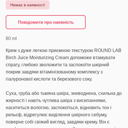
Немає в наявності
Повідомити про наявність
80
ml
Крем з дуже легкою приємною текстурою ROUND LAB
Birch Juice Moisturizing Cream допоможе втамувати
спрагу, глибоко зволожити та заспокоїти шкірний
покрив завдяки вітамінізованому комплексу з
гіалуронової кислоти та березового соку.
Суха, груба або тьмяна шкіра, зневоднена, схильна до
жирності і навіть чутлива шкіра з висипаннями,
насититься вологою, заспокоїться, відновить тон і
рельєф, відрегулює виділення шкірного себуму,
поверне собі свіжий вигляд, завдяки крему. Він є