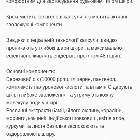
комфортним для застосування будь-яким типом шкіри.
Крем містить колагенові капсули, які містять активні
зволожуючі компоненти.
Завдяки спеціальній технології капсули швидко
проникають у глибокі шари шкіри та максимально
ефективно живлять епідерміс протягом 48 годин.
Основні компоненти:
Березовий сік (10000 ppm), гліцерин, пантенол,
комплекс із гіалуронової кислоти та вітамін С дарують
шкірі глибоке зволоження та утримують кожну
молекулу води у шкірі.
Рослинні екстракти бамії, білого люпину, кораліни,
моринги, кокцинії, індійської шовковиці, квітів алое,
куркуми та листя базиліка заспокоюють та
оздоровлюють шкіру.