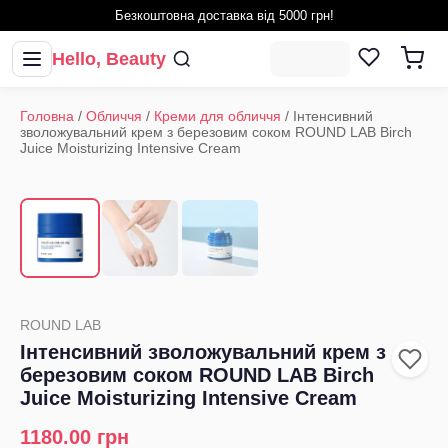
Безкоштовна доставка від 5000 грн!
Hello, Beauty
Головна
/
Обличчя
/
Креми для обличчя
/
Інтенсивний
зволожувальний крем з березовим соком ROUND LAB Birch
Juice Moisturizing Intensive Cream
1
/
3
‹
›
ROUND LAB
Інтенсивний зволожувальний крем з
березовим соком ROUND LAB Birch
Juice Moisturizing Intensive Cream
1180.00
грн