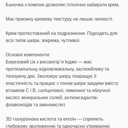
Баночка з помпою дозволяє гігієнічно набирати крем.
Має приємну кремову текстуру, не лишає липкості.
Крем протестований на подразнення. Підходить для
всіх типів шкіри, зокрема, чутливої.
Основні компоненти:
Березовий сік з високогір`я Індже — має
протизапальну, відновлювальну, заспокійливу та
тонізуючу дію. Зволожує шкіру, покращує її
еластичність та працює з тоном шкіри завдяки вмісту
вітамінів С і В, саліцилової, лимонної та яблучної
кислот, мінеральних солей, антиоксидантів-
флавоноїдів та амінокислот.
3D гіалуронова кислота та ектоїн — сприяють
глибокому зволоженню та одночасно утриманню