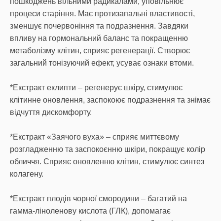
пошкоджень вільними радикалами, уповільнює
процеси старіння. Має протизапальні властивості,
зменшує почервоніння та подразнення. Завдяки
впливу на гормональний баланс та покращенню
метаболізму клітин, сприяє регенерації. Створює
загальний тонізуючий ефект, усуває ознаки втоми.
*Екстракт еклипти – регенерує шкіру, стимулює
клітинне оновлення, заспокоює подразнення та знімає
відчуття дискомфорту.
*Екстракт «Заячого вуха» – сприяє миттєвому
розгладженню та заспокоєнню шкіри, покращує колір
обличчя. Сприяє оновленню клітин, стимулює синтез
колагену.
*Екстракт плодів чорної смородини – багатий на
гамма-ліноленову кислота (ГЛК), допомагає