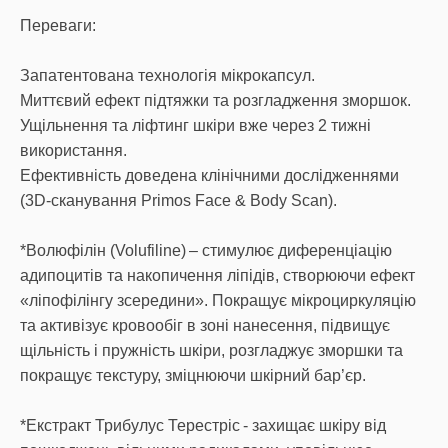
Переваги:
Запатентована технологія мікрокапсул.
Миттєвий ефект підтяжки та розгладження зморшок.
Ущільнення та ліфтинг шкіри вже через 2 тижні
використання.
Ефективність доведена клінічними дослідженнями
(3D-сканування Primos Face & Body Scan).
*Волюфілін (Volufiline) – стимулює диференціацію
адипоцитів та накопичення ліпідів, створюючи ефект
«ліпофілінгу зсередини». Покращує мікроциркуляцію
та активізує кровообіг в зоні нанесення, підвищує
щільність і пружність шкіри, розгладжує зморшки та
покращує текстуру, зміцнюючи шкірний бар’єр.
*Екстракт Трибулус Терестріс - захищає шкіру від