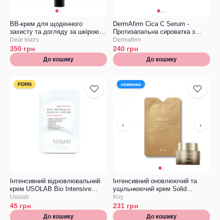
BB-крем для щоденного
DermAfirm Cica C Serum -
захисту та догляду за шкірою
Протизапальна сироватка з
DEAR, KLAIRS Daily Defense
центелою, Мініатюра
Dear klairs
Dermafirm
Supple Blemish Cream Ivory
350
грн
240
грн
Beige, Мініатюра
До кошику
До кошику
PDRN
новинка
‹
›
Інтенсивний відновлювальний
Інтенсивний оновлюючий та
крем USOLAB Bio Intensive
ущільнюючий крем Solid
Repair Cream ТЕСТЕР
Platinum Koy NMN Youth
Usolab
Koy
Renewal Cream ТЕСТЕР
45
грн
231
грн
До кошику
До кошику