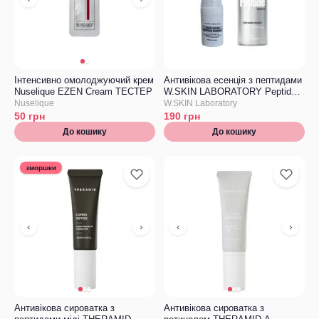
Інтенсивно омолоджуючий крем
Антивікова есенція з пептидами
Nuselique EZEN Cream ТЕСТЕР
W.SKIN LABORATORY Peptide
Stop-Aging Essence, ТЕСТЕР
Nuselique
W.SKIN Laboratory
50
грн
190
грн
До кошику
До кошику
зморшки
‹
›
‹
›
Антивікова сироватка з
Антивікова сироватка з