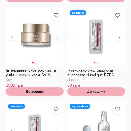
новинка
‹
›
‹
›
Інтенсивний оновлюючий та
Інтенсивно омолоджуюча
ущільнюючий крем Solid
сироватка Nuselique EZEN
Platinum Solid Platinum NMN
Ampoule ТЕСТЕР
Koy
Nuselique
Youth Renewal Cream Мініатюра
1335
грн
50
грн
До кошику
До кошику
новинка
чутливість
‹
›