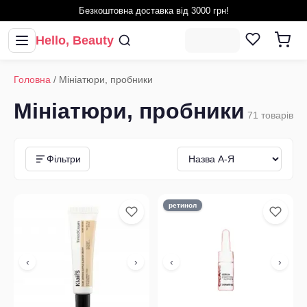
Безкоштовна доставка від 3000 грн!
Hello, Beauty
Головна
/
Мініатюри, пробники
Мініатюри, пробники
71
товарів
Фільтри
ретинол
‹
›
‹
›