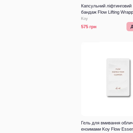
Капсульний ліфтинговий 
бандаж Flow Lifting Wrap
Мініатюра
Koy
575
грн
Д
Гель для вмивання облич
ензимами Koy Flow Esse