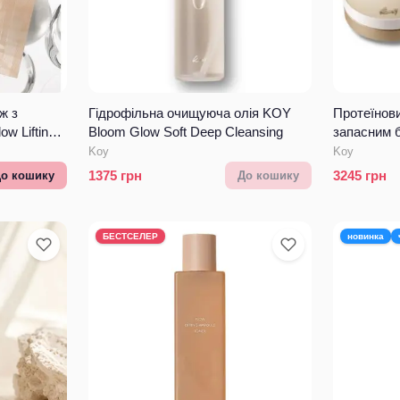
ж з
Гідрофільна очищуюча олія KOY
Протеїнови
w Lifting
Bloom Glow Soft Deep Cleansing
запасним б
ask
Skin Textu
Koy
Koy
Beige 13 г 
1375
грн
3245
грн
о кошику
До кошику
БЕСТСЕЛЕР
новинка