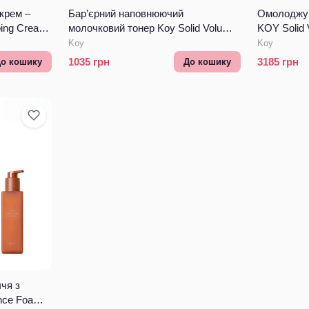
крем –
Бар’єрний наповнюючий
Омолоджую
ping Cream
молочковий тонер Koy Solid Volume
KOY Solid
Base Toner
Koy
Koy
1035
грн
3185
грн
о кошику
До кошику
чя з
nce Foam