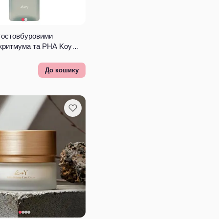
ітостовбуровими
 критмума та PHA Koy
Code Toner
До кошику