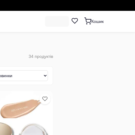
Кошик
34
продуктів