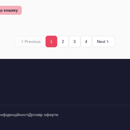
о кошику
Previous
1
2
3
4
Next
онфіденційності
Договір оферти