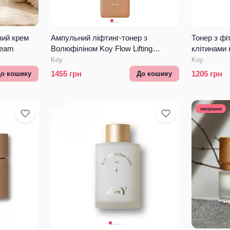
ний крем
Ампульний ліфтинг-тонер з
Тонер з ф
ream
Волюфіліном Koy Flow Lifting
клітинами
Ampoule Toner
Flow Cell-
Koy
Koy
1455
грн
1205
грн
о кошику
До кошику
зморшки