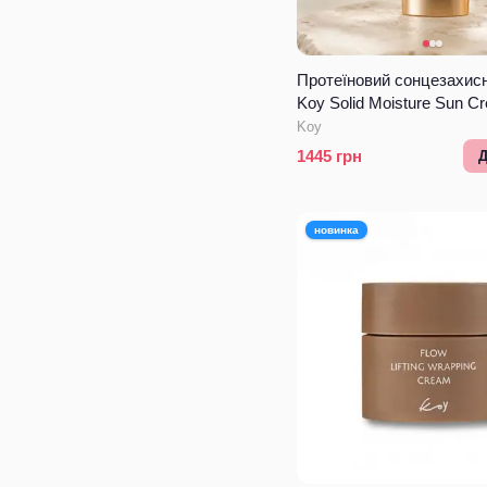
Протеїновий сонцезахис
Koy Solid Moisture Sun C
Koy
1445
грн
Д
новинка