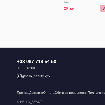
Cleanser ТЕСТЕР
Koy
20
грн
Д
+38 067 718 54 50
9:00 - 18:00
@hello_beauty.kyiv
Про нас
Доставка
Оплата
Обмін та повернення
Політика к
© HELLO_BEAUTY