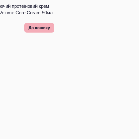
чий протеїновий крем
 Volume Core Cream 50мл
До кошику