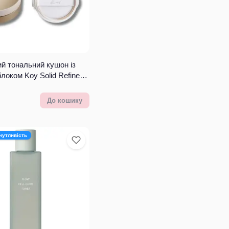
й тональний кушон із
локом Koy Solid Refined
re Cushion 21N Natural
+13 г
До кошику
чутливість