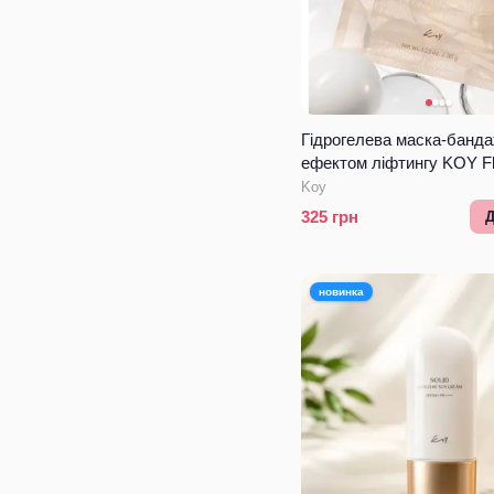
Гідрогелева маска-банда
ефектом ліфтингу KOY Flo
Collagen Wrapping Gel M
Koy
325
грн
Д
новинка