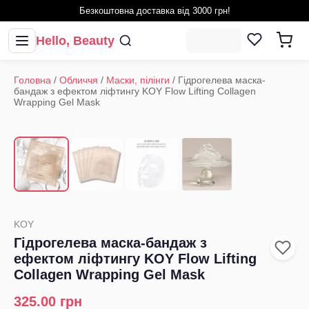
Безкоштовна доставка від 3000 грн!
Hello, Beauty
Головна
/
Обличчя
/
Маски, пілінги
/
Гідрогелева маска-
бандаж з ефектом ліфтингу KOY Flow Lifting Collagen
Wrapping Gel Mask
1
/
4
‹
›
KOY
Гідрогелева маска-бандаж з
ефектом ліфтингу KOY Flow Lifting
Collagen Wrapping Gel Mask
325.00
грн