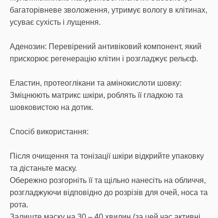
багаторівневе зволоження, утримує вологу в клітинах,
усуває сухість і лущення.
Аденозин: Перевірений антивіковий компонент, який
прискорює регенерацію клітин і розгладжує рельєф.
Еластин, протеоглікани та амінокислоти шовку:
Зміцнюють матрикс шкіри, роблять її гладкою та
шовковистою на дотик.
Спосіб використання:
Після очищення та тонізації шкіри відкрийте упаковку
та дістаньте маску.
Обережно розгорніть її та щільно нанесіть на обличчя,
розгладжуючи відповідно до розрізів для очей, носа та
рота.
Залиште маску на 30 – 40 хвилин (за цей час активні