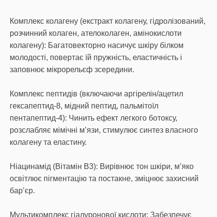
Комплекс колагену (екстракт колагену, гідролізований,
розчинний колаген, ателоколаген, амінокислоти
колагену): Багатовекторно насичує шкіру білком
молодості, повертає їй пружність, еластичність і
заповнює мікрорельєф зсередини.
Комплекс пептидів (включаючи аргірелін/ацетил
гексапептид-8, мідний пептид, пальмітоїл
пентапептид-4): Чинить ефект легкого ботоксу,
розслабляє мімічні м’язи, стимулює синтез власного
колагену та еластину.
Ніацинамід (Вітамін B3): Вирівнює тон шкіри, м’яко
освітлює пігментацію та постакне, зміцнює захисний
бар’єр.
Мультикомплекс гіалуронової кислоти: Забезпечує