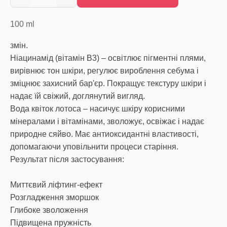
100
ml
змін.
Ніацинамід (вітамін B3) – освітлює пігментні плями,
вирівнює тон шкіри, регулює вироблення себума і
зміцнює захисний бар'єр. Покращує текстуру шкіри і
надає їй свіжий, доглянутий вигляд.
Вода квіток лотоса – насичує шкіру корисними
мінералами і вітамінами, зволожує, освіжає і надає
природне сяйво. Має антиоксидантні властивості,
допомагаючи уповільнити процеси старіння.
Результат після застосування:
Миттєвий ліфтинг-ефект
Розгладження зморшок
Глибоке зволоження
Підвищена пружність