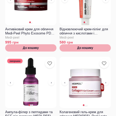
Антивіковий крем для обличчя
Відновлюючий крем-пілінг для
Medi-Peel Phyto Exosome PDRN
обличчя з кислотами і
Lifting Shot Cream
пептидами Medi-Peel AHA BHA
Medi-peel
Medi-peel
28 Days Hyal Cream
995
грн
580
грн
До кошику
До кошику
зморшки
‹
›
‹
›
Ампула-філер з пептидами та
Колагеновий гель-крем для