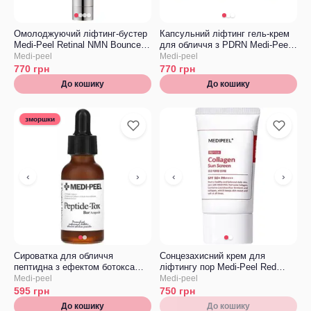
Омолоджуючий ліфтинг-бустер
Капсульний ліфтинг гель-крем
Medi-Peel Retinal NMN Bounce
для обличчя з PDRN Medi-Peel
Shot Booster
Mooltox Pdrn Hyal Drop Gel
Medi-peel
Medi-peel
Cream
770
грн
770
грн
До кошику
До кошику
зморшки
‹
›
‹
›
Сироватка для обличчя
Сонцезахисний крем для
пептидна з ефектом ботокса
ліфтингу пор Medi-Peel Red
Medi-Peel Peptide-Tox Bor
Lacto Collagen Pore Lifting Sun
Medi-peel
Medi-peel
Ampoule
Cream SPF50+/PA++++
595
грн
750
грн
До кошику
До кошику