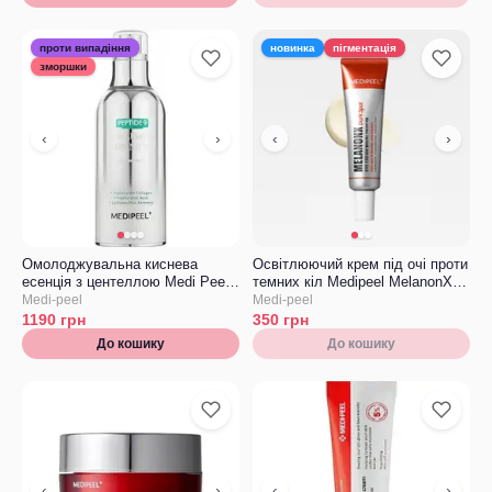
проти випадіння
новинка
пігментація
зморшки
‹
›
‹
›
Омолоджувальна киснева
Освітлюючий крем під очі проти
есенція з центеллою Medi Peel
темних кіл Medipeel MelanonX
Peptide 9 Volume White Cica
Dark Spot Eye Cream
Medi-peel
Medi-peel
Volume White Cica Essence Pro
1190
грн
350
грн
До кошику
До кошику
‹
›
‹
›