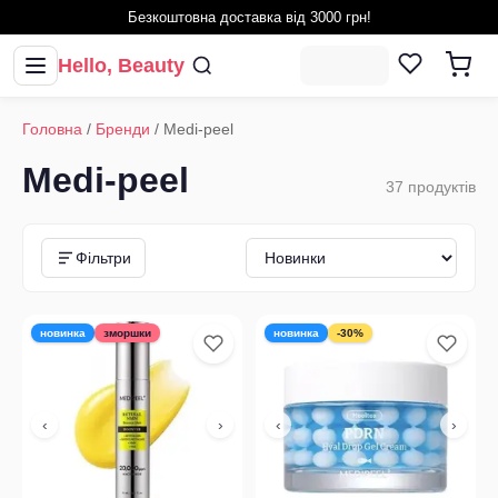
Безкоштовна доставка від 3000 грн!
Hello, Beauty
Головна
/
Бренди
/
Medi-peel
Medi-peel
37
продуктів
Фільтри
новинка
зморшки
новинка
-30%
‹
›
‹
›