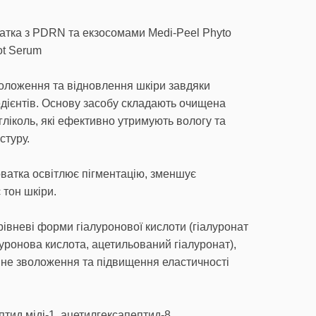
атка з PDRN та екзосомами Medi-Peel Phyto
ot Serum
оложення та відновлення шкіри завдяки
дієнтів. Основу засобу складають очищена
гліколь, які ефективно утримують вологу та
стуру.
ватка освітлює пігментацію, зменшує
 тон шкіри.
рівневі форми гіалуронової кислоти (гіалуронат
луронова кислота, ацетильований гіалуронат),
вне зволоження та підвищення еластичності
тид міді-1, ацетилгексапептид-8,