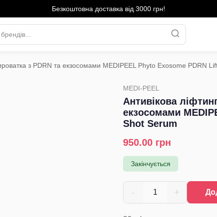
Безкоштовна доставка від 3000 грн!
сироватка з PDRN та екзосомами MEDIPEEL Phyto Exosome PDRN Lift
MEDI-PEEL
Антивікова ліфтинг
екзосомами MEDIPE
Shot Serum
950.00
грн
Закінчується
-
+
1
До