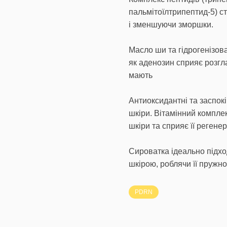
пальмітоїлтрипептид-5) с
і зменшуючи зморшки.
Масло ши та гідрогенізов
як аденозин сприяє розгл
мають
Антиоксидантні та заспокі
шкіри. Вітамінний комплек
шкіри та сприяє її регенер
Сироватка ідеально підхо
шкірою, роблячи її пружн
PDRN