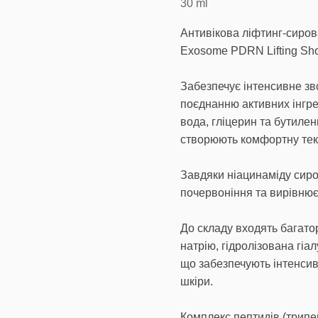
30
ml
Антивікова ліфтинг-сиров
Exosome PDRN Lifting Sh
Забезпечує інтенсивне зв
поєднанню активних інгре
вода, гліцерин та бутилен
створюють комфортну тек
Завдяки ніацинаміду сиро
почервоніння та вирівнює
До складу входять багато
натрію, гідролізована гіа
що забезпечують інтенси
шкіри.
Комплекс пептидів (трипеп