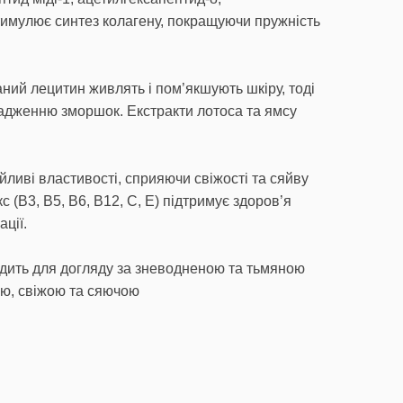
тимулює синтез колагену, покращуючи пружність
аний лецитин живлять і пом’якшують шкіру, тоді
адженню зморшок. Екстракти лотоса та ямсу
йливі властивості, сприяючи свіжості та сяйву
с (В3, В5, В6, В12, С, Е) підтримує здоров’я
ації.
дить для догляду за зневодненою та тьмяною
ою, свіжою та сяючою