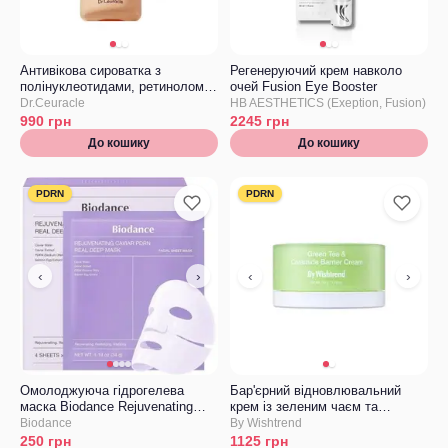
Cosrx
Daeng Gi Meo Ri
Антивікова сироватка з
Регенеруючий крем навколо
полінуклеотидами, ретинолом
Dear klairs
очей Fusion Eye Booster
та спікулами Dr.Ceuracle PDRN
Dr.Ceuracle
HB AESTHETICS (Exeption, Fusion)
& Retinol Shot Ampoule
Derma Factory
990
грн
2245
грн
До кошику
До кошику
Dermafirm
Doclab
PDRN
PDRN
Dr. Oracle
Dr.Althea
‹
›
‹
›
Dr.Ceuracle
Dr.Esthe
Dr.Forhair
Dryope
Омолоджуюча гідрогелева
Бар'єрний відновлювальний
маска Biodance Rejuvenating
Etude
крем із зеленим чаєм та
Caviar PDRN Real Deep Mask з
церамідами BY WISHTREND
Biodance
By Wishtrend
ікрою і PDRN
Geek&georgeos
Green Tea & Ceramide Barrier
250
грн
1125
грн