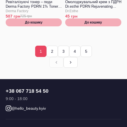
Ревіталізуючі тонер – педи
Омолоджувальний крем з ПДРН
Derma Factory PDRN 1% Toner
Numbuzin
Dr.esthé PDRN Rejuvenating
Pad
Cream, ТЕСТЕР
Derma Factory
Dr.Esthe
Nuselique
507
грн
45
грн
725
грн
До кошику
До кошику
Nutribiotic
P'FEEL
PANOXYL
1
2
3
4
5
Palmer's
Papa recipe
Pure Paw Paw
Purito seul
Round lab
+38 067 718 54 50
Sante
9:00 - 18:00
Secret
@hello_beauty.kyiv
Shchoka
Skin&lab