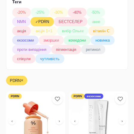
Теги
Atopalm
-20%
-25%
-30%
-40%
-50%
Axilldry
NMN
PDRN
БЕСТСЕЛЕР
акне
✓
Axis-y
акція
акція 1+1
вибір Ольги
вітамін С
Bad skin
екзосоми
зморшки
комедони
новинка
Beauty of Joseon
проти випадіння
пігментація
ретинол
Benton
спікули
чутливість
Biodance
Bliv:U
×
PDRN
Braderm
By Wishtrend
PDRN
PDRN
екзосоми
Carmex
Celimax
‹
›
‹
›
Centellian24
Cos de baha