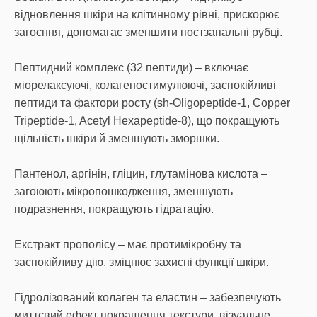
відновлення шкіри на клітинному рівні, прискорює
загоєння, допомагає зменшити постзапальні рубці.
Пептидний комплекс (32 пептиди) – включає
міорелаксуючі, колагеностимулюючі, заспокійливі
пептиди та фактори росту (sh-Oligopeptide-1, Copper
Tripeptide-1, Acetyl Hexapeptide-8), що покращують
щільність шкіри й зменшують зморшки.
Пантенол, аргінін, гліцин, глутамінова кислота –
загоюють мікропошкодження, зменшують
подразнення, покращують гідратацію.
Екстракт прополісу – має протимікробну та
заспокійливу дію, зміцнює захисні функції шкіри.
Гідролізований колаген та еластин – забезпечують
миттєвий ефект покращення текстури, візуальне