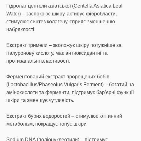
Гідролат центели азіатської (Centella Asiatica Leaf
Water) – заспокоює шкіру, активує фібробласти,
стимулює синтез колагену, сприяє зменшенню
набряклості.
Екстракт тримели – зволожує шкіру потужніше за
гіалуронову кислоту, має антиоксидантні та
протизапальні властивості.
Ферментований екстракт пророщених бобів
(Lactobacillus/Phaseolus Vulgaris Ferment) – багатий на
амінокислоти та ферменти, підтримує барʼєрні функції
шкіри та зменшує чутливість.
Екстракт бурих водоростей – стимулює клітинний
метаболізм, покращує тонус шкіри
Sodium DNA (поліонуклеотиди) – підтримує