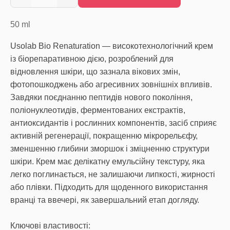
50
ml
Usolab Bio Renaturation — високотехнологічний крем
із біорепаративною дією, розроблений для
відновлення шкіри, що зазнала вікових змін,
фотопошкоджень або агресивних зовнішніх впливів.
Завдяки поєднанню пептидів нового покоління,
поліонуклеотидів, ферментованих екстрактів,
антиоксидантів і рослинних компонентів, засіб сприяє
активній регенерації, покращенню мікрорельєфу,
зменшенню глибини зморшок і зміцненню структури
шкіри. Крем має делікатну емульсійну текстуру, яка
легко поглинається, не залишаючи липкості, жирності
або плівки. Підходить для щоденного використання
вранці та ввечері, як завершальний етап догляду.
Ключові властивості: