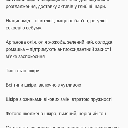
розгладження, доставку активів у глибші шари.
Ніацинамід – освітлює, зміцнює барʼєр, регулює
секрецію себуму.
Арганова олія, олія жожоба, зелений чай, солодка,
ромашка – підтримують антиоксидантний захист і
мʼяке заспокоєння
Тип і стан шкіри:
Всі типи шкіри, включно з чутливою
Шкіра з ознаками вікових змін, втратою пружності
Фотопошкоджена шкіра, тьмяний, нерівний тон
Схильність до подразнення, наявність постзапальних