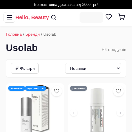
Безкоштовна доставка від 3000 грн!
Hello, Beauty
Головна
/
Бренди
/
Usolab
Usolab
64
продуктів
Фільтри
новинка
чутливість
ретинол
‹
›