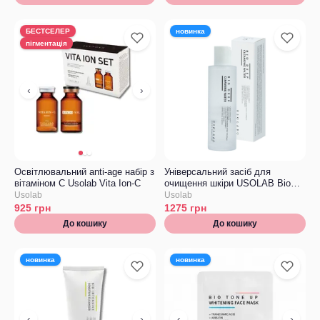
БЕСТСЕЛЕР
новинка
пігментація
‹
›
Освітлювальний anti-age набір з
Універсальний засіб для
вітаміном С Usolab Vita Ion-C
очищення шкіри USOLAB Bio
Intensive Cleansing Water
Usolab
Usolab
925
грн
1275
грн
До кошику
До кошику
новинка
новинка
‹
›
‹
›