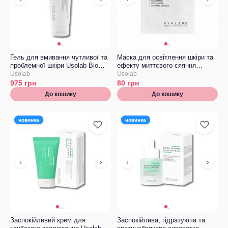
Гель для вмивання чутливої та
Маска для освітлення шкіри та
проблемної шкіри Usolab Bio
ефекту миттєвого сяяння
Intensive Sensitive Cleanser
Usolab Bio Tone Up Whitening
Usolab
Usolab
Mask ТЕСТЕР
975
грн
80
грн
До кошику
До кошику
новинка
новинка
‹
›
‹
›
Заспокійливий крем для
Заспокійлива, гідратуюча та