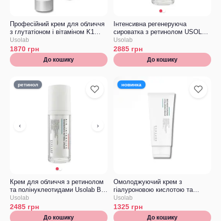
Професійний крем для обличчя
Інтенсивна регенеруюча
з глутатіоном і вітаміном K1
сироватка з ретинолом USOLAB
Usolab Palab K1 Cream with
Bio Intensive Regenerate Retinol
Usolab
Usolab
Glutathione
Ampoule
1870
грн
2885
грн
До кошику
До кошику
ретинол
новинка
‹
›
Крем для обличчя з ретинолом
Омолоджуючий крем з
та полінуклеотидами Usolab Bio
гіалуроновою кислотою та
Intensive Regenerate Retinol
пептидами Usolab Bio
Usolab
Usolab
Cream
Moisturizing Hyaluron Cream
2485
грн
1325
грн
До кошику
До кошику