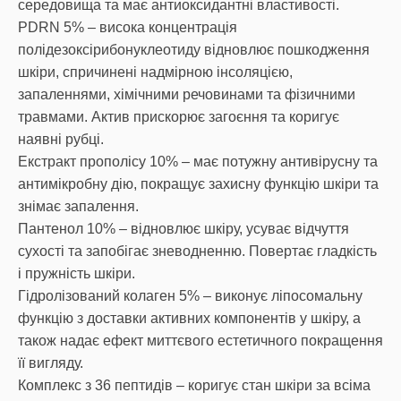
середовища та має антиоксидантні властивості.
PDRN 5% – висока концентрація
полідезоксірибонуклеотиду відновлює пошкодження
шкіри, спричинені надмірною інсоляцією,
запаленнями, хімічними речовинами та фізичними
травмами. Актив прискорює загоєння та коригує
наявні рубці.
Екстракт прополісу 10% – має потужну антивірусну та
антимікробну дію, покращує захисну функцію шкіри та
знімає запалення.
Пантенол 10% – відновлює шкіру, усуває відчуття
сухості та запобігає зневодненню. Повертає гладкість
і пружність шкіри.
Гідролізований колаген 5% – виконує ліпосомальну
функцію з доставки активних компонентів у шкіру, а
також надає ефект миттєвого естетичного покращення
її вигляду.
Комплекс з 36 пептидів – коригує стан шкіри за всіма