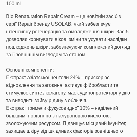
100
ml
Bio Renaturation Repair Cream – це новітній засіб з
серії Repair бренду USOLAB, який забезпечує
інтенсивну регенерацію та омолодження шкіри. Засіб
дозволяє коригувати вікові зміни та усувати наслідки
пошкоджень шкіри, забезпечуючи комплексний догляд
за її зовнішнім виглядом та станом.
Основні компоненти:
Екстракт азіатської центели 24% – прискорює
відновлення та загоєння, активує фібробласти та
стимулює синтез колагену, має судинопротекторну дію
та виводить зайву рідину з обличчя.
Екстракт тримели фукусовидної 10% – наділений
більшим, порівняно з гіалуроновою кислотою,
зволожуючим ресурсом. Підвищує місцевий імунітет,
захищає шкіру від шкідливих факторів зовнішнього