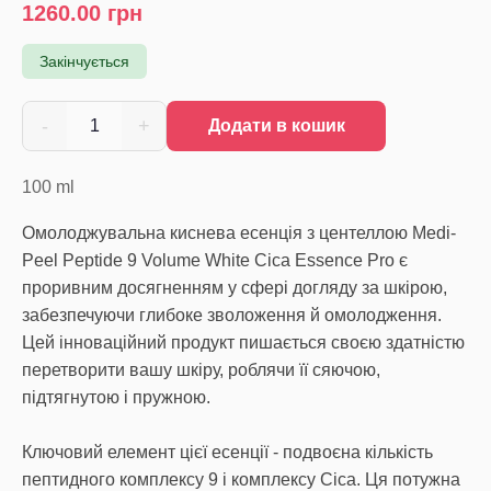
1260.00
грн
Закінчується
-
+
1
Додати в кошик
100
ml
Омолоджувальна киснева есенція з центеллою Medi-
Peel Peptide 9 Volume White Cica Essence Pro є
проривним досягненням у сфері догляду за шкірою,
забезпечуючи глибоке зволоження й омолодження.
Цей інноваційний продукт пишається своєю здатністю
перетворити вашу шкіру, роблячи її сяючою,
підтягнутою і пружною.
Ключовий елемент цієї есенції - подвоєна кількість
пептидного комплексу 9 і комплексу Cica. Ця потужна