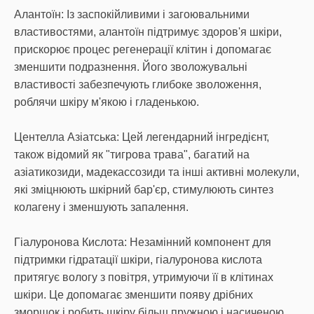
Алантоїн: Із заспокійливими і загоювальними
властивостями, алантоїн підтримує здоров'я шкіри,
прискорює процес регенерації клітин і допомагає
зменшити подразнення. Його зволожувальні
властивості забезпечують глибоке зволоження,
роблячи шкіру м'якою і гладенькою.
Центелла Азіатська: Цей легендарний інгредієнт,
також відомий як "тигрова трава", багатий на
азіатикозиди, мадекассозиди та інші активні молекули,
які зміцнюють шкірний бар'єр, стимулюють синтез
колагену і зменшують запалення.
Гіалуронова Кислота: Незамінний компонент для
підтримки гідратації шкіри, гіалуронова кислота
притягує вологу з повітря, утримуючи її в клітинах
шкіри. Це допомагає зменшити появу дрібних
зморшок і робить шкіру більш пружною і насиченою.