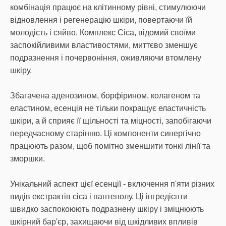
комбінація працює на клітинному рівні, стимулюючи
відновлення і регенерацію шкіри, повертаючи їй
молодість і сяйво. Комплекс Cica, відомий своїми
заспокійливими властивостями, миттєво зменшує
подразнення і почервоніння, оживляючи втомлену
шкіру.
Збагачена аденозином, борфірином, колагеном та
еластином, есенція не тільки покращує еластичність
шкіри, а й сприяє її щільності та міцності, запобігаючи
передчасному старінню. Ці компоненти синергічно
працюють разом, щоб помітно зменшити тонкі лінії та
зморшки.
Унікальний аспект цієї есенції - включення п'яти різних
видів екстрактів cica і пантенолу. Ці інгредієнти
швидко заспокоюють подразнену шкіру і зміцнюють
шкірний бар'єр, захищаючи від шкідливих впливів