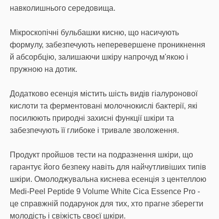
навколишнього середовища.
Мікроскопічні бульбашки кисню, що насичують
формулу, забезпечують неперевершене проникнення
й абсорбцію, залишаючи шкіру напрочуд м'якою і
пружною на дотик.
Додатково есенція містить шість видів гіалуронової
кислоти та ферментовані молочнокислі бактерії, які
посилюють природні захисні функції шкіри та
забезпечують її глибоке і тривале зволоження.
Продукт пройшов тести на подразнення шкіри, що
гарантує його безпеку навіть для найчутливіших типів
шкіри. Омолоджувальна киснева есенція з центеллою
Medi-Peel Peptide 9 Volume White Cica Essence Pro -
це справжній подарунок для тих, хто прагне зберегти
молодість і свіжість своєї шкіри.