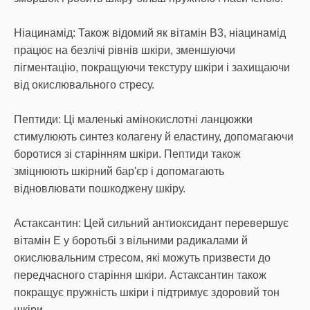
Ніацинамід: Також відомий як вітамін B3, ніацинамід
працює на безлічі рівнів шкіри, зменшуючи
пігментацію, покращуючи текстуру шкіри і захищаючи
від окислювального стресу.
Пептиди: Ці маленькі амінокислотні ланцюжки
стимулюють синтез колагену й еластину, допомагаючи
боротися зі старінням шкіри. Пептиди також
зміцнюють шкірний бар'єр і допомагають
відновлювати пошкоджену шкіру.
Астаксантин: Цей сильний антиоксидант перевершує
вітамін E у боротьбі з вільними радикалами й
окислювальним стресом, які можуть призвести до
передчасного старіння шкіри. Астаксантин також
покращує пружність шкіри і підтримує здоровий тон
шкіри.