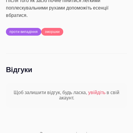
Після того як засіб почне пінитися легкими
поплескувальними рухами допоможіть есенції
вбратися.
проти випадіння
зморшки
Відгуки
Щоб залишити відгук, будь ласка,
увійдіть
в свій
акаунт.