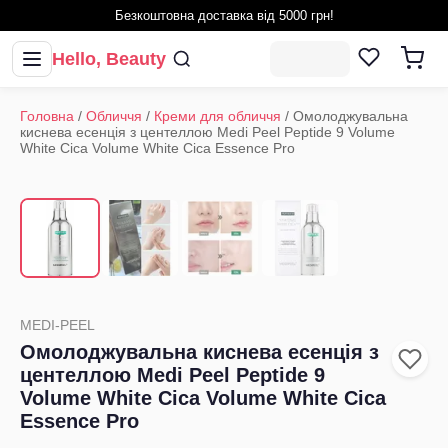
Безкоштовна доставка від 5000 грн!
Hello, Beauty
Головна
/
Обличчя
/
Креми для обличчя
/
Омолоджувальна
киснева есенція з центеллою Medi Peel Peptide 9 Volume
White Cica Volume White Cica Essence Pro
1
/
4
‹
›
MEDI-PEEL
Омолоджувальна киснева есенція з
центеллою Medi Peel Peptide 9
Volume White Cica Volume White Cica
Essence Pro