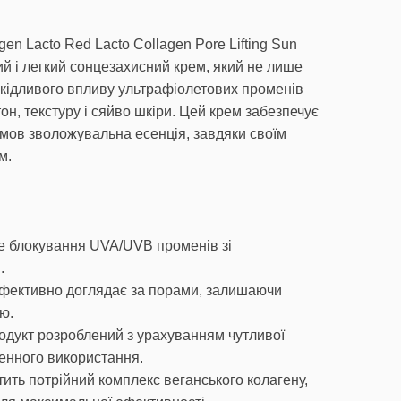
gen Lacto Red Lacto Collagen Pore Lifting Sun
й і легкий сонцезахисний крем, який не лише
кідливого впливу ультрафіолетових променів
он, текстуру і сяйво шкіри. Цей крем забезпечує
мов зволожувальна есенція, завдяки своїм
м.
не блокування UVA/UVB променів зі
.
ефективно доглядає за порами, залишаючи
ю.
родукт розроблений з урахуванням чутливої
денного використання.
стить потрійний комплекс веганського колагену,