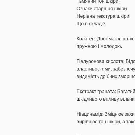
Тьмяний тон шкіри.
Ознаки старіння шкіри.
Нерівна текстура шкіри.
Що в складі?
Колаген: Допомагає поліпш
пружною і молодою.
Гіалуронова кислота: Ві
властивостями, забезпечу
видимість дрібних зморшо
Екстракт граната: Багати
шкідливого впливу вільних
Ніацинамід: Зміцнює захи
вирівнює тон шкіри, а так