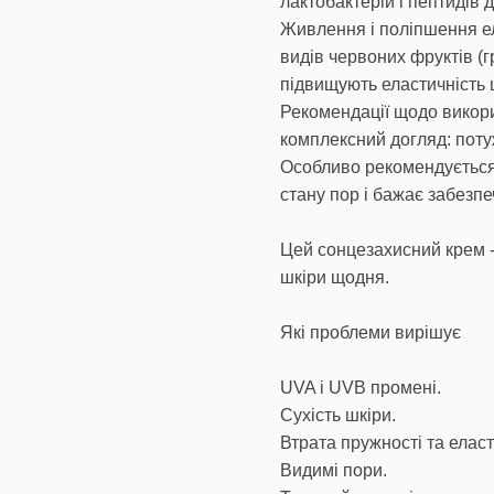
лактобактерій і пептидів
Живлення і поліпшення ел
видів червоних фруктів (г
підвищують еластичність ш
Рекомендації щодо викори
комплексний догляд: поту
Особливо рекомендується 
стану пор і бажає забезпе
Цей сонцезахисний крем -
шкіри щодня.
Які проблеми вирішує
UVA і UVB промені.
Сухість шкіри.
Втрата пружності та еласт
Видимі пори.