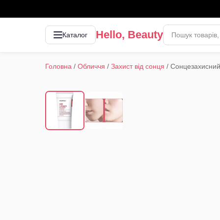
Hello, Beauty
Каталог
Головна
/
Обличчя
/
Захист від сонця
/
Сонцезахисний 
1
/
2
‹