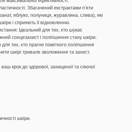
 для максимальної ефективності.
астичності: Збагачений екстрактами п'яти
ранат, яблуко, полуниця, журавлина, слива), які
кіри і сприяють її відновленню.
стання: Ідеальний для тих, хто шукає
жний сонцезахист і поліпшення стану шкіри.
для тих, хто прагне помітного поліпшення
чити шкірі тривале зволоження та захист.
 ваш крок до здорової, захищеної та сяючої
ичності шкіри.