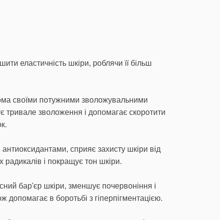
ити еластичність шкіри, роблячи її більш
дома своїми потужними зволожувальними
є тривале зволоження і допомагає скоротити
к.
й антиоксидантами, сприяє захисту шкіри від
 радикалів і покращує тон шкіри.
сний бар'єр шкіри, зменшує почервоніння і
ож допомагає в боротьбі з гіперпігментацією.