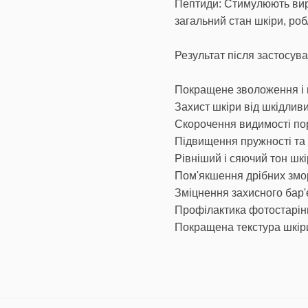
Пептиди: Стимулюють вир
загальний стан шкіри, роб
Результат після застосув
Покращене зволоження і г
Захист шкіри від шкідлив
Скорочення видимості по
Підвищення пружності та 
Рівніший і сяючий тон шкі
Пом'якшення дрібних змор
Зміцнення захисного бар'
Профілактика фотостарін
Покращена текстура шкір