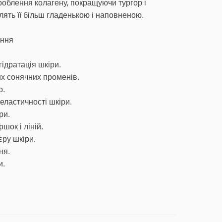
облення колагену, покращуючи тургор і
лять її більш гладенькою і наповненою.
ання
ідратація шкіри.
их сонячних променів.
р.
еластичності шкіри.
ри.
шок і ліній.
єру шкіри.
ня.
и.