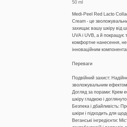
50
ml
Medi-Peel Red Lacto Colla
Cream - це зволожувальни
захищає вашу шкіру від ш
UVA і UVB, а й покращує т
комфортне нанесення, не
інноваційним компонента
Переваги
Подвійний захист: Надій
зволожувальним ефектом
Догляд за порами: Крем 
шкіру гладкою і доглянуто
Безпека і дбайливість: П
шкіри і підходить для що
Веганські інгредієнти: Мі