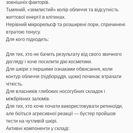
зовнішніх факторів.
Тьмяний, «землистий» колір обличчя та відсутність
життєвої енергії в клітинах.
Нерівний мікрорельєф та розширені пори, спричинені
втратою тонусу.
Для кого підходить:
Для тих, хто не бачить результату від свого звичного
догляду і хоче посилити дію косметики.
Для шкіри з першими ознаками обвисання, коли
контур обличчя (підборіддя, щоки) починає втрачати
чіткість.
Для власників глибоких носогубних складок і
міжбрівних заломів.
Для тих, хто хоче почати використовувати ретиноїди,
але боїться агресивної реакції — бустер пройшов
тести на чутливій шкірі.
Активні компоненти у складі: