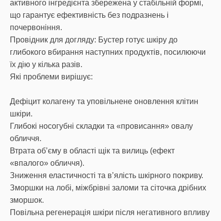
активного інгредієнта збережена у стабільній формі,
що гарантує ефективність без подразнень і
почервоніння.
Провідник для догляду: Бустер готує шкіру до
глибокого вбирання наступних продуктів, посилюючи
їх дію у кілька разів.
Які проблеми вирішує:
Дефіцит колагену та уповільнене оновлення клітин
шкіри.
Глибокі носогубні складки та «провисання» овалу
обличчя.
Втрата об’єму в області щік та вилиць (ефект
«впалого» обличчя).
Зниження еластичності та в’ялість шкірного покриву.
Зморшки на лобі, міжбрівні заломи та сіточка дрібних
зморшок.
Повільна регенерація шкіри після негативного впливу