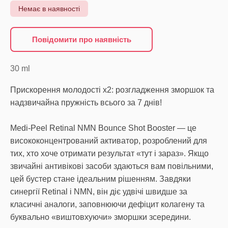
Немає в наявності
Повідомити про наявність
30
ml
Прискорення молодості х2: розгладження зморшок та
надзвичайна пружність всього за 7 днів!
Medi-Peel Retinal NMN Bounce Shot Booster — це
висококонцентрований активатор, розроблений для
тих, хто хоче отримати результат «тут і зараз». Якщо
звичайні антивікові засоби здаються вам повільними,
цей бустер стане ідеальним рішенням. Завдяки
синергії Retinal і NMN, він діє удвічі швидше за
класичні аналоги, заповнюючи дефіцит колагену та
буквально «виштовхуючи» зморшки зсередини.