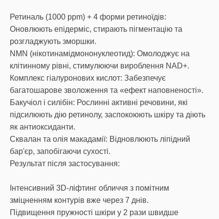
Ретиналь (1000 ppm) + 4 форми ретиноїдів:
Оновлюють епідерміс, стирають пігментацію та
розгладжують зморшки.
NMN (нікотинамідмононуклеотид): Омолоджує на
клітинному рівні, стимулюючи вироблення NAD+.
Комплекс гіалуронових кислот: Забезпечує
багатошарове зволоження та «ефект наповненості».
Бакучіол і силібін: Рослинні активні речовини, які
підсилюють дію ретинолу, заспокоюють шкіру та діють
як антиоксиданти.
Сквалан та олія макадамії: Відновлюють ліпідний
бар'єр, запобігаючи сухості.
Результат після застосування:
Інтенсивний 3D-ліфтинг обличчя з помітним
зміцненням контурів вже через 7 днів.
Підвищення пружності шкіри у 2 рази швидше