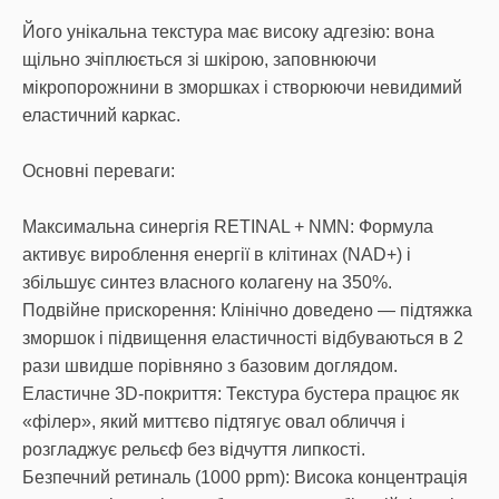
Його унікальна текстура має високу адгезію: вона
щільно зчіплюється зі шкірою, заповнюючи
мікропорожнини в зморшках і створюючи невидимий
еластичний каркас.
Основні переваги:
Максимальна синергія RETINAL + NMN: Формула
активує вироблення енергії в клітинах (NAD+) і
збільшує синтез власного колагену на 350%.
Подвійне прискорення: Клінічно доведено — підтяжка
зморшок і підвищення еластичності відбуваються в 2
рази швидше порівняно з базовим доглядом.
Еластичне 3D-покриття: Текстура бустера працює як
«філер», який миттєво підтягує овал обличчя і
розгладжує рельєф без відчуття липкості.
Безпечний ретиналь (1000 ppm): Висока концентрація