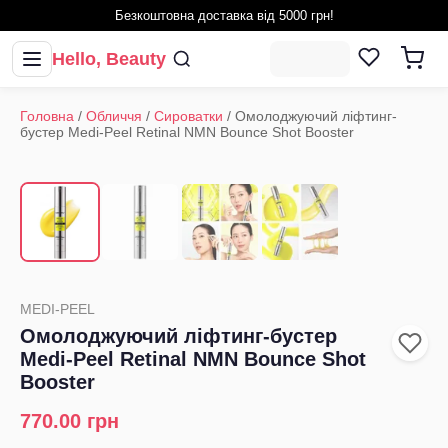
Безкоштовна доставка від 5000 грн!
Hello, Beauty
Головна
/
Обличчя
/
Сироватки
/
Омолоджуючий ліфтинг-
бустер Medi-Peel Retinal NMN Bounce Shot Booster
1
/
4
‹
›
MEDI-PEEL
Омолоджуючий ліфтинг-бустер
Medi-Peel Retinal NMN Bounce Shot
Booster
770.00
грн