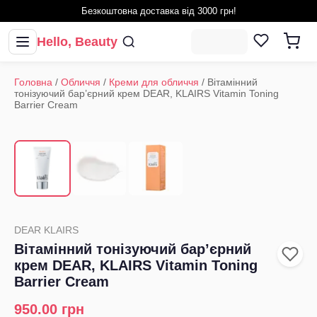
Безкоштовна доставка від 3000 грн!
Hello, Beauty
Головна
/
Обличчя
/
Креми для обличчя
/
Вітамінний
тонізуючий бар’єрний крем DEAR, KLAIRS Vitamin Toning
Barrier Cream
1
/
3
‹
›
DEAR KLAIRS
Вітамінний тонізуючий бар’єрний
крем DEAR, KLAIRS Vitamin Toning
Barrier Cream
950.00
грн