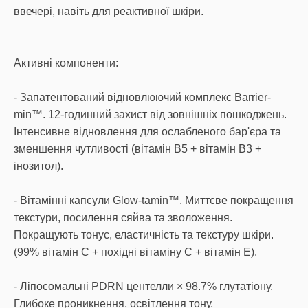
ввечері, навіть для реактивної шкіри.
Активні компоненти:
- Запатентований відновлюючий комплекс Barrier-
min™. 12-годинний захист від зовнішніх пошкоджень.
Інтенсивне відновлення для ослабленого бар'єра та
зменшення чутливості (вітамін B5 + вітамін B3 +
інозитол).
- Вітамінні капсули Glow-tamin™. Миттєве покращення
текстури, посилення сяйва та зволоження.
Покращують тонус, еластичність та текстуру шкіри.
(99% вітамін C + похідні вітаміну C + вітамін E).
- Ліпосомальні PDRN центелли × 98.7% глутатіону.
Глибоке проникнення, освітлення тону,