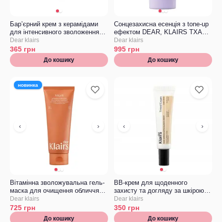
Бар’єрний крем з керамідами
Сонцезахисна есенція з tone-up
для інтенсивного зволоження
ефектом DEAR, KLAIRS TXA
DEAR, KLAIRS Rich Moist
Supple Tone Up Sun Essence
Dear klairs
Dear klairs
Barrier Capsule Cream
365
грн
995
грн
До кошику
До кошику
новинка
‹
›
‹
›
Вітамінна зволожувальна гель-
BB-крем для щоденного
маска для очищення обличчя
захисту та догляду за шкірою
DEAR, KLAIRS Vitamin Hydrating
DEAR, KLAIRS Daily Defense
Dear klairs
Dear klairs
Jelly Mask Cleanser
Supple Blemish Cream Ivory
725
грн
350
грн
Beige, Мініатюра
До кошику
До кошику