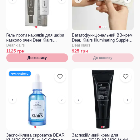
Гель проти набряків для шкіри
Багатофункціональний ВВ-крем
навколо очей Dear Klairs
Dear, Klairs Illuminating Supple
Fundamental Eye Awekening Gel
Blemish Cream SPF 40++
Dear klairs
Dear klairs
1125
грн
925
грн
До кошику
До кошику
чутливість
‹
›
‹
›
Заспокійлива сироватка DEAR,
Заспокійливий крем для