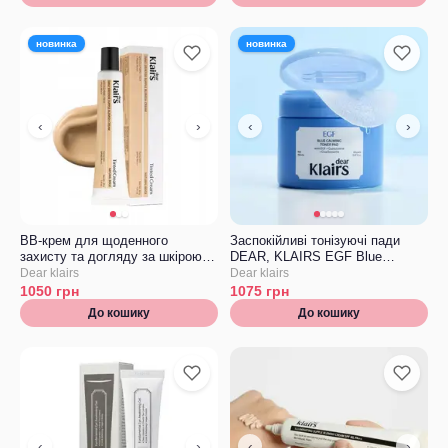
новинка
новинка
‹
›
‹
›
BB-крем для щоденного
Заспокійливі тонізуючі пади
захисту та догляду за шкірою
DEAR, KLAIRS EGF Blue
DEAR, KLAIRS Daily Defense
Calming Toner Pad
Dear klairs
Dear klairs
Supple Blemish Cream, Natural
1050
грн
1075
грн
Beige
До кошику
До кошику
‹
›
‹
›