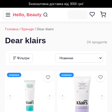
Безкоштовна доставка від 3000 грн!
Hello, Beauty
Головна
/
Бренди
/
Dear klairs
Dear klairs
24
продуктів
Фільтри
новинка
новинка
‹
›
‹
›