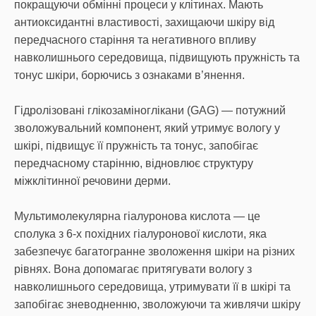
покращуючи обмінні процеси у клітинах. Мають
антиоксидантні властивості, захищаючи шкіру від
передчасного старіння та негативного впливу
навколишнього середовища, підвищують пружність та
тонус шкіри, борючись з ознаками в’янення.
Гідролізовані глікозаміноглікани (GAG) — потужний
зволожувальний компонент, який утримує вологу у
шкірі, підвищує її пружність та тонус, запобігає
передчасному старінню, відновлює структуру
міжклітинної речовини дерми.
Мультимолекулярна гіалуронова кислота — це
сполука з 6-х похідних гіалуронової кислоти, яка
забезпечує багатогранне зволоження шкіри на різних
рівнях. Вона допомагає притягувати вологу з
навколишнього середовища, утримувати її в шкірі та
запобігає зневодненню, зволожуючи та живлячи шкіру