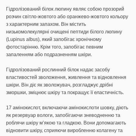
Гідролізований білок люпину являє собою прозорий
розчин світло-жовтого або оранжево-жовтого кольору
з характерним запахом. Він містить
низькомолекулярні очищені пептиди білого люпину
(Lupinus albus), який запобігає хронічному
фотостарінню. Крім того, запобігає певним
запаленням або подразненням шкіри.
Гідролізований рослинний білок надає засобу
властивостей зволоження, живлення та відновлення
шкіри. Він діє як зволожувач, розгладжує дрібні
зморшки, зміцнює шкіру та покращує її еластичність.
17 амінокислот, включаючи амінокислоти шовку, діють
як резервуар вологи, запобігаючи зневодненню та
роблячи шкіру м’якою та гладкою. Вони допомагають
відновити шкіру, сприяючи виробленню колагену та