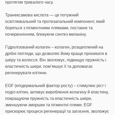
протягом тривалого часу.
Транексамова кислота — це потужний
освітлювальний та протизапальний компонент, який
бореться з пігментними плямами, постакне та
почервонінням, блокуючи синтез меланіну.
Гідролізований колаген – колаген, розщеплений на
дрібні пептиди, що дозволяє йому краще проникати в
шкіру та волосся. Він зволожує, підвищує пружність і
еластичність шкіри, пом’якшує її та допомагає
регенерувати клітини.
EGF (епідермальний фактор росту) – стимулює ріст і
поділ клітин, активує вироблення колагену й еластину,
покращуючи пружність та еластичність шкіри,
зменшуючи зморшки та пігментні плями. EGF
прискорює процеси регенерації та загоєння, зволожує