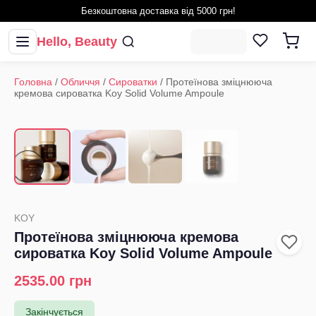
Безкоштовна доставка від 5000 грн!
Hello, Beauty
Головна
/
Обличчя
/
Сироватки
/
Протеїнова зміцнююча
кремова сироватка Koy Solid Volume Ampoule
1
/
4
‹
›
KOY
Протеїнова зміцнююча кремова
сироватка Koy Solid Volume Ampoule
2535.00
грн
Закінчується