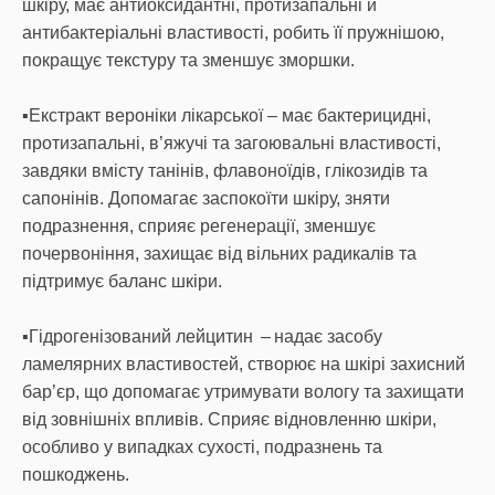
шкіру, має антиоксидантні, протизапальні й
антибактеріальні властивості, робить її пружнішою,
покращує текстуру та зменшує зморшки.
▪️Екстракт вероніки лікарської – має бактерицидні,
протизапальні, в’яжучі та загоювальні властивості,
завдяки вмісту танінів, флавоноїдів, глікозидів та
сапонінів. Допомагає заспокоїти шкіру, зняти
подразнення, сприяє регенерації, зменшує
почервоніння, захищає від вільних радикалів та
підтримує баланс шкіри.
▪️Гідрогенізований лейцитин – надає засобу
ламелярних властивостей, створює на шкірі захисний
бар’єр, що допомагає утримувати вологу та захищати
від зовнішніх впливів. Сприяє відновленню шкіри,
особливо у випадках сухості, подразнень та
пошкоджень.