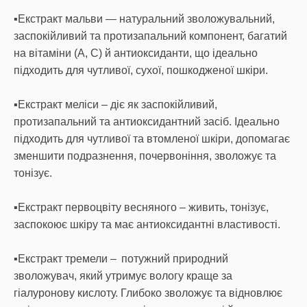
▪️Екстракт мальви — натуральний зволожувальний,
заспокійливий та протизапальний компонент, багатий
на вітаміни (A, C) й антиоксиданти, що ідеально
підходить для чутливої, сухої, пошкодженої шкіри.
▪️Екстракт меліси – діє як заспокійливий,
протизапальний та антиоксидантний засіб. Ідеально
підходить для чутливої та втомленої шкіри, допомагає
зменшити подразнення, почервоніння, зволожує та
тонізує.
▪️Eкстракт первоцвіту весняного – живить, тонізує,
заспокоює шкіру та має антиоксидантні властивості.
▪️Екстракт тремели – потужний природний
зволожувач, який утримує вологу краще за
гіалуронову кислоту. Глибоко зволожує та відновлює