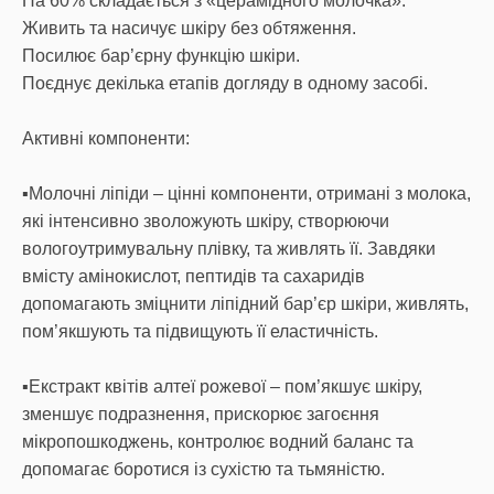
На 60% складається з «церамідного молочка».
Живить та насичує шкіру без обтяження.
Посилює бар’єрну функцію шкіри.
Поєднує декілька етапів догляду в одному засобі.
Активні компоненти:
▪️Молочні ліпіди – цінні компоненти, отримані з молока,
які інтенсивно зволожують шкіру, створюючи
вологоутримувальну плівку, та живлять її. Завдяки
вмісту амінокислот, пептидів та сахаридів
допомагають зміцнити ліпідний бар’єр шкіри, живлять,
пом’якшують та підвищують її еластичність.
▪️Eкстракт квітів алтеї рожевої – пом’якшує шкіру,
зменшує подразнення, прискорює загоєння
мікропошкоджень, контролює водний баланс та
допомагає боротися із сухістю та тьмяністю.