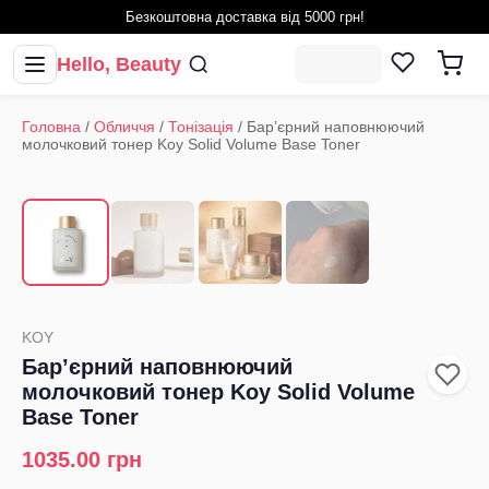
Безкоштовна доставка від 5000 грн!
Hello, Beauty
Головна
/
Обличчя
/
Тонізація
/
Бар’єрний наповнюючий
молочковий тонер Koy Solid Volume Base Toner
1
/
4
‹
›
KOY
Бар’єрний наповнюючий
молочковий тонер Koy Solid Volume
Base Toner
1035.00
грн