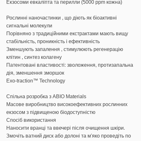
Екзосоми евкаліпта та перилли (5000 ppm кожна)
Рослинні наночастинки , що діють як біоактивні
сигнальні молекули
Порівняно з традиційними екстрактами мають вищу
стабільність, проникність і ефективність
Зменшують запалення , стимулюють регенерацію
клітин , синтез колагену
Патентовані властивості: зволоження, протизапальна
дія, зменшення зморшок
Exo-traction™ Technology
Спільна розробка з ABIO Materials
Масове виробництво високоефективних рослинних
екзосом з підвищеною біодоступністю
Спосіб використання
Наносити вранці та ввечері після очищення шкіри.
Змочіть ватний диск або долоні та м'яко проведіть по