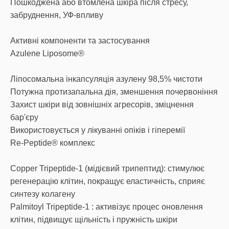
Пошкоджена або втомлена шкіра після стресу,
забруднення, УФ-впливу
Активні компоненти та застосування
Azulene Liposome®
Ліпосомальна інкапсуляція азулену 98,5% чистоти
Потужна протизапальна дія, зменшення почервоніння
Захист шкіри від зовнішніх агресорів, зміцнення
бар'єру
Використовується у лікуванні опіків і гіперемії
Re-Peptide® комплекс
Copper Tripeptide-1 (мідієвий трипептид): стимулює
регенерацію клітин, покращує еластичність, сприяє
синтезу колагену
Palmitoyl Tripeptide-1 : активізує процес оновлення
клітин, підвищує щільність і пружність шкіри