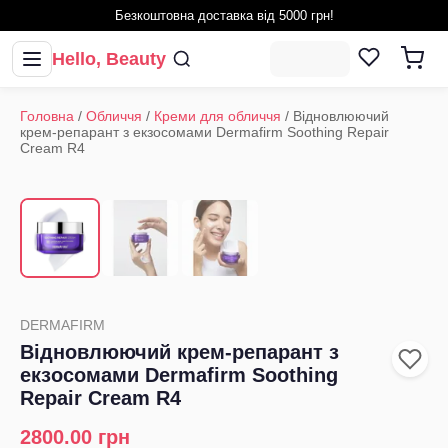
Безкоштовна доставка від 5000 грн!
Hello, Beauty
Головна
/
Обличчя
/
Креми для обличчя
/
Відновлюючий
крем-репарант з екзосомами Dermafirm Soothing Repair
Cream R4
1
/
3
‹
›
DERMAFIRM
Відновлюючий крем-репарант з
екзосомами Dermafirm Soothing
Repair Cream R4
2800.00
грн