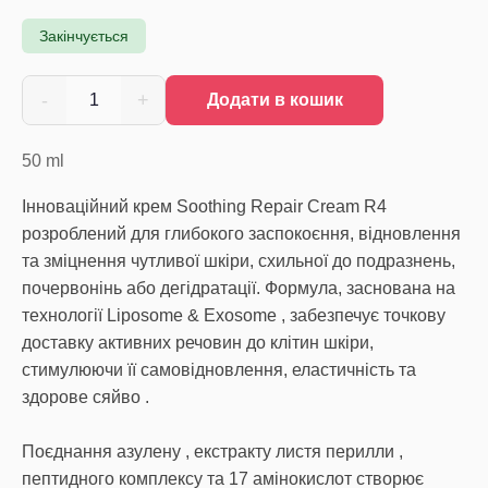
Закінчується
-
+
1
Додати в кошик
50
ml
Інноваційний крем Soothing Repair Cream R4
розроблений для глибокого заспокоєння, відновлення
та зміцнення чутливої шкіри, схильної до подразнень,
почервонінь або дегідратації. Формула, заснована на
технології Liposome & Exosome , забезпечує точкову
доставку активних речовин до клітин шкіри,
стимулюючи її самовідновлення, еластичність та
здорове сяйво .
Поєднання азулену , екстракту листя перилли ,
пептидного комплексу та 17 амінокислот створює