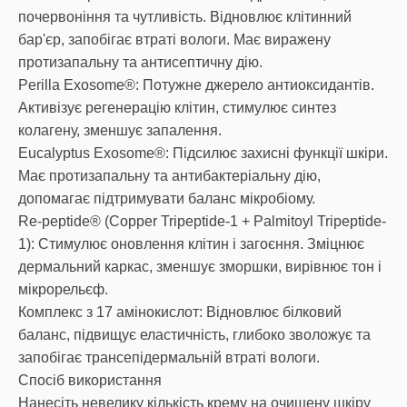
почервоніння та чутливість. Відновлює клітинний
бар'єр, запобігає втраті вологи. Має виражену
протизапальну та антисептичну дію.
Perilla Exosome®: Потужне джерело антиоксидантів.
Активізує регенерацію клітин, стимулює синтез
колагену, зменшує запалення.
Eucalyptus Exosome®: Підсилює захисні функції шкіри.
Має протизапальну та антибактеріальну дію,
допомагає підтримувати баланс мікробіому.
Re-peptide® (Copper Tripeptide-1 + Palmitoyl Tripeptide-
1): Стимулює оновлення клітин і загоєння. Зміцнює
дермальний каркас, зменшує зморшки, вирівнює тон і
мікрорельєф.
Комплекс з 17 амінокислот: Відновлює білковий
баланс, підвищує еластичність, глибоко зволожує та
запобігає трансепідермальній втраті вологи.
Спосіб використання
Нанесіть невелику кількість крему на очищену шкіру