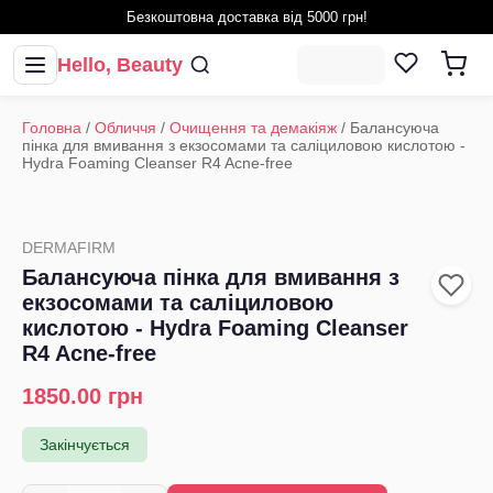
Безкоштовна доставка від 5000 грн!
Hello, Beauty
Головна
/
Обличчя
/
Очищення та демакіяж
/
Балансуюча
пінка для вмивання з екзосомами та саліциловою кислотою -
Hydra Foaming Cleanser R4 Aсne-free
DERMAFIRM
Балансуюча пінка для вмивання з
екзосомами та саліциловою
кислотою - Hydra Foaming Cleanser
R4 Aсne-free
1850.00
грн
Закінчується