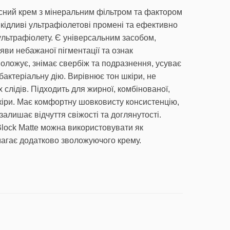
сний крем з мінеральним фільтром та фактором
ідливі ультрафіолетові промені та ефективно
 ультрафіолету. Є універсальним засобом,
яви небажаної пігментації та ознак
воложує, знімає свербіж та подразнення, усуває
бактеріальну дію. Вирівнює тон шкіри, не
 слідів. Підходить для жирної, комбінованої,
кіри. Має комфортну шовковисту консистенцію,
 залишає відчуття свіжості та доглянутості.
Block Matte можна використовувати як
имагає додатково зволожуючого крему.