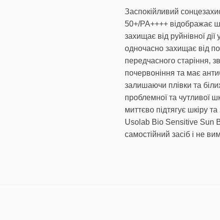
Заспокійливий сонцезахи
50+/PA++++ відображає шк
захищає від руйнівної дії
одночасно захищає від по
передчасного старіння, з
почервоніння та має анти
залишаючи плівки та білих
проблемної та чутливої ш
миттєво підтягує шкіру та
Usolab Bio Sensitive Sun 
самостійний засіб і не в