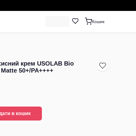
Кошик
хисний крем USOLAB Bio
k Matte 50+/PA++++
дати в кошик