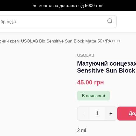
Безкоштовна доставка від 5000 грн!
ний крем USOLAB Bio Sensitive Sun Block Matte 50+/PA++++
USOLAB
Матуючий сонцеза
Sensitive Sun Bloc
45.00
грн
В наявності
-
+
1
До
2
ml