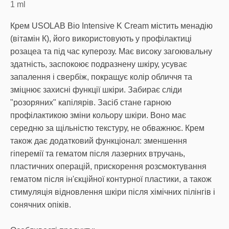
1
ml
Крем USOLAB Bio Intensive K Cream містить менадію
(вітамін К), його використовують у профілактиці
розацеа та під час куперозу. Має високу загоювальну
здатність, заспокоює подразнену шкіру, усуває
запалення і свербіж, покращує колір обличчя та
зміцнює захисні функції шкіри. Забирає сліди
"розоряних" капілярів. Засіб стане гарною
профілактикою зміни кольору шкіри. Воно має
середню за щільністю текстуру, не обважнює. Крем
також дає додатковий функціонал: зменшення
гіперемії та гематом після лазерних втручань,
пластичних операцій, прискорення розсмоктування
гематом після ін'єкційної контурної пластики, а також
стимуляція відновлення шкіри після хімічних пілінгів і
сонячних опіків.