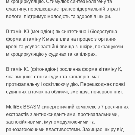
мікроциркуляцію. Стимулює синтез колагену та
еластину, перешкоджає трансепідермальній втраті
вологи, підтримує молодість та здоров'я шкіри.
Вітамін К3 (менадіон) як синтетична і біодоступна
форма вітаміну К має вплив на процес згортання
крові та усуває застійні явища зі шкіри, покращуючи
мікроциркуляцію у судинах та капілярах.
Вітамін К1 (фітонадіон) рослинна форма вітаміну К,
яка зміцнює стінки судин та капілярів, має
протизапальну і освітлюючу дію. Перешкоджає появі
судинних сіточок на обличчі, зменшує почервоніння.
MultiEx BSASM синергетичний комплекс з 7 рослинних
екстрактів з антиоксидантними, протизапальними,
заспокійливими, імуномодулюючими та
ранозагоюючими властивостями. Захищає шкіру від