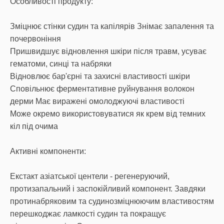
Особливості продукту:
Зміцнює стінки судин та капілярів Знімає запалення та
почервоніння
Пришвидшує відновлення шкіри після травм, усуває
гематоми, синці та набряки
Відновлює бар'єрні та захисні властивості шкіри
Сповільнює ферментативне руйнування волокон
дерми Має виражені омолоджуючі властивості
Може окремо використовуватися як крем від темних
кіл під очима
Активні компоненти:
Екстакт азіатської центели - регенеруючий,
протизапальний і заспокійливий компонент. Завдяки
протинабряковим та судинозміцнюючим властивостям
перешкоджає ламкості судин та покращує