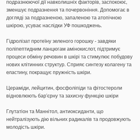
подразнюючої дії навколишніх факторів, заспокоює,
зменшує подразнення та почервоніння. Допомогає в
догляді за подразненою, запаленою та атопічною
шкірою, усуває наслідки УФ пошкоджень.
Гідролізат протеїну зеленого горошку - завдяки
поліпептидним ланцюгам амінокислот, підтримує
процеси обміну речовин в шкірі та стимулює побудову
нових клітинних структур. Сприяє синтезу колагену та
еластину, покращує пружність шкіри.
Цераміди, лейцитин, фосфоліпіди та фітостероли
відновлюють бар'єрну та захисну функцію шкіри
Глутатіон та Маннітол, антиоксиданти, що
нейтралізують дію вільних радикалів та продовжують
молодість шкіри.