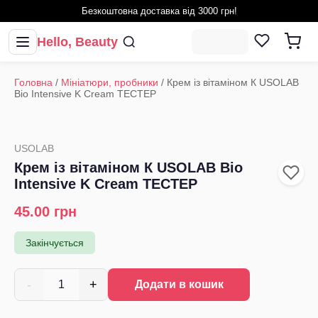
Безкоштовна доставка від 3000 грн!
Hello, Beauty
Головна
/
Мініатюри, пробники
/
Крем із вітаміном К USOLAB
Bio Intensive K Cream ТЕСТЕР
USOLAB
Крем із вітаміном К USOLAB Bio
Intensive K Cream ТЕСТЕР
45.00
грн
Закінчується
-
+
1
Додати в кошик