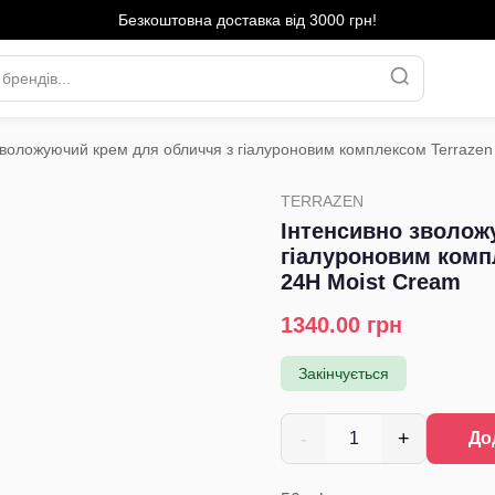
Безкоштовна доставка від 3000 грн!
зволожуючий крем для обличчя з гіалуроновим комплексом Terrazen
›
TERRAZEN
Інтенсивно зволож
гіалуроновим комп
24H Moist Cream
1340.00
грн
Закінчується
-
+
1
До