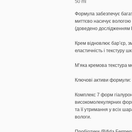
50
ml
Формула забезпечує бага
миттєво насичує вологою 
(доведено дослідженням K
Крем відновлює бар’єр, зм
еластичність і текстуру шк
М’яка кремова текстура м
Ключові активи формули:
Комплекс 7 форм гіалуроно
високомолекулярних фор
та її утримання у всіх ш
вологи.
Пробіотики (Bifida Ferment