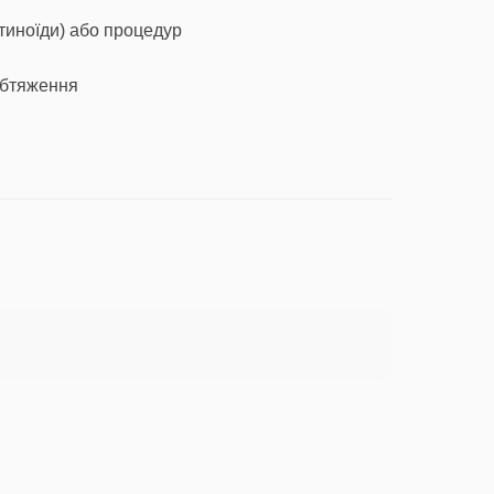
етиноїди) або процедур
 обтяження