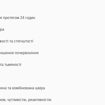
я протягом 24 годин
єра
ості та стягнутості
меншення почервоніння
та тьмяності
ена та комбінована шкіра
ом, чутливістю, реактивністю