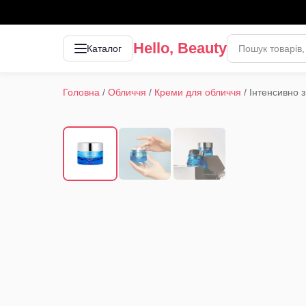
Hello, Beauty
Каталог
Головна
/
Обличчя
/
Креми для обличчя
/
Інтенсивно 
1
/
3
‹