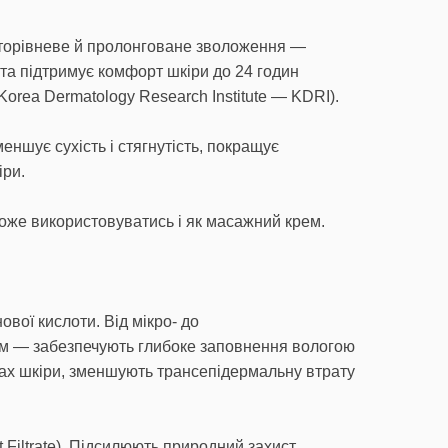
торівневе й пролонговане зволоження —
та підтримує комфорт шкіри до 24 годин
orea Dermatology Research Institute — KDRI).
еншує сухість і стягнутість, покращує
іри.
оже використовуватись і як масажний крем.
вої кислоти. Від мікро- до
м — забезпечують глибоке заповнення вологою
арах шкіри, зменшують трансепідермальну втрату
 Filtrate). Підсилюють природний захист,