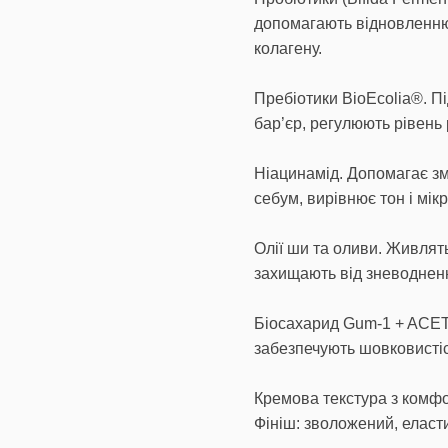
допомагають відновленню
колагену.
Пребіотики BioEcolia®. П
бар’єр, регулюють рівень
Ніацинамід. Допомагає зм
себум, вирівнює тон і мік
Олії ши та оливи. Живлять
захищають від зневоднен
Біосахарид Gum-1 + AC
забезпечують шовковистіст
Кремова текстура з комф
Фініш: зволожений, еласти