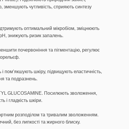
, зменшують чутливість, сприяють синтезу
ідтримують оптимальний мікробіом, зміцнюють
 pH, знижують ризик запалень.
еншити почервоніння та пігментацію, регулює
рорельєф.
 і пом’якшують шкіру, підвищують еластичність,
ня та подразнень.
ETYL GLUCOSAMINE. Посилюють зволоження,
ь і гладкість шкіри.
ортним розподілом та тривалим зволоженням.
чний, без липкості та жирного блиску.