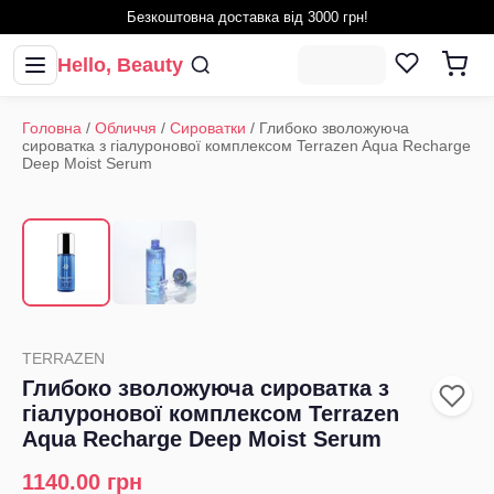
Безкоштовна доставка від 3000 грн!
Hello, Beauty
Головна
/
Обличчя
/
Сироватки
/
Глибоко зволожуюча
сироватка з гіалуронової комплексом Terrazen Aqua Recharge
Deep Moist Serum
1
/
2
‹
›
TERRAZEN
Глибоко зволожуюча сироватка з
гіалуронової комплексом Terrazen
Aqua Recharge Deep Moist Serum
1140.00
грн