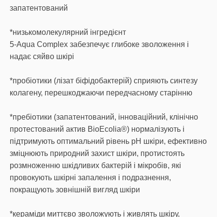
запатентований
*низькомолекулярний інгредієнт
5-Aqua Complex забезпечує глибоке зволоження і
надає сяйво шкірі
*пробіотики (лізат біфідобактерій) сприяють синтезу
колагену, перешкоджаючи передчасному старінню
*пребіотики (запатентований, інноваційний, клінічно
протестований актив BioEcolia®) нормалізують і
підтримують оптимальний рівень рН шкіри, ефективно
зміцнюють природний захист шкіри, протистоять
розмноженню шкідливих бактерій і мікробів, які
провокують шкірні запалення і подразнення,
покращують зовнішній вигляд шкіри
*кераміди миттєво зволожують і живлять шкіру,