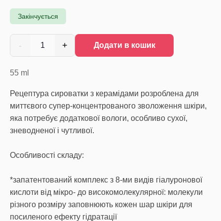
Закінчується
-
+
1
Додати в кошик
55
ml
Рецептура сироватки з керамідами розроблена для
миттєвого супер-концентрованого зволоження шкіри,
яка потребує додаткової вологи, особливо сухої,
зневодненої і чутливої.
Особливості складу:
*запатентований комплекс з 8-ми видів гіалуронової
кислоти від мікро- до високомолекулярної: молекули
різного розміру заповнюють кожен шар шкіри для
посиленого ефекту гідратації