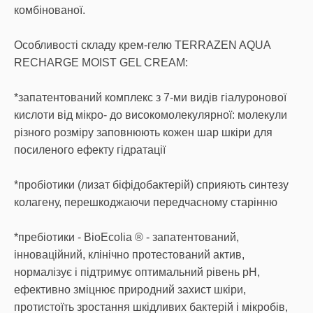
комбінованої.
Особливості складу крем-гелю TERRAZEN AQUA
RECHARGE MOIST GEL CREAM:
*запатентований комплекс з 7-ми видів гіалуронової
кислоти від мікро- до високомолекулярної: молекули
різного розміру заповнюють кожен шар шкіри для
посиленого ефекту гідратації
*пробіотики (лизат біфідобактерій) сприяють синтезу
колагену, перешкоджаючи передчасному старінню
*пребіотики - BioEcolia ® - запатентований,
інноваційний, клінічно протестований актив,
нормалізує і підтримує оптимальний рівень рН,
ефективно зміцнює природний захист шкіри,
протистоїть зростання шкідливих бактерій і мікробів,