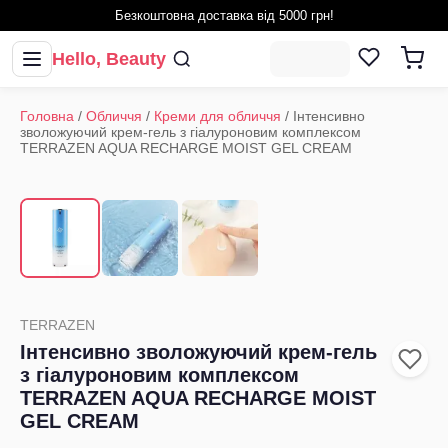
Безкоштовна доставка від 5000 грн!
Hello, Beauty
Головна
/
Обличчя
/
Креми для обличчя
/
Інтенсивно
зволожуючий крем-гель з гіалуроновим комплексом
TERRAZEN AQUA RECHARGE MOIST GEL CREAM
1
/
3
‹
›
TERRAZEN
Інтенсивно зволожуючий крем-гель
з гіалуроновим комплексом
TERRAZEN AQUA RECHARGE MOIST
GEL CREAM