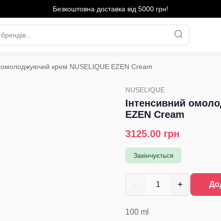
Безкоштовна доставка від 5000 грн!
й омолоджуючий крем NUSELIQUE EZEN Cream
›
NUSELIQUE
Інтенсивний омол
EZEN Cream
3125.00
грн
Закінчується
-
+
1
До
100
ml