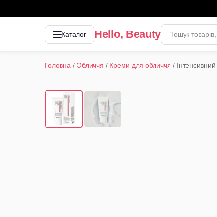
Hello, Beauty
Каталог
Головна
/
Обличчя
/
Креми для обличчя
/
Інтенсивни
1
/
2
‹