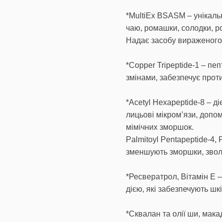
*MultiEx BSASM – унікальн
чаю, ромашки, солодки, р
Надає засобу вираженого
*Copper Tripeptide-1 – пе
змінами, забезпечує прот
*Acetyl Hexapeptide-8 – д
лицьові мікром’язи, допом
мімічних зморшок.
Palmitoyl Pentapeptide-4, P
зменшують зморшки, звол
*Ресвератрол, Вітамін Е 
дією, які забезпечують шкі
*Сквалан та олії ши, мак