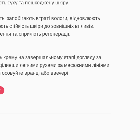
ють суху та пошкоджену шкіру.
ь, запобігають втраті вологи, відновлюють
ють стійкість шкіри до зовнішніх впливів.
ення та сприяють регенерації.
ть крему на завершальному етапі догляду за
оділивши легкими рухами за масажними лініями
тосовуйте вранці або ввечері
Р