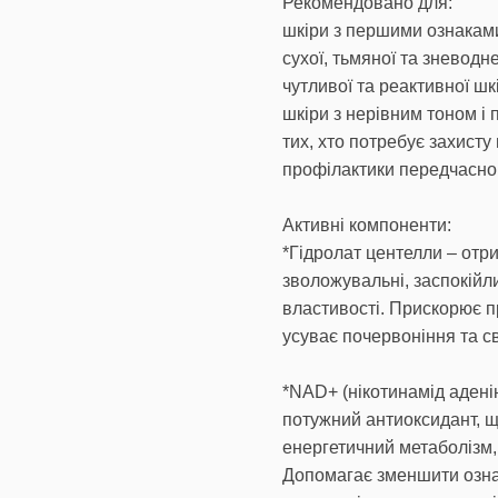
Рекомендовано для:
шкіри з першими ознакам
сухої, тьмяної та зневодне
чутливої та реактивної шк
шкіри з нерівним тоном і 
тих, хто потребує захисту
профілактики передчасног
Активні компоненти:
*Гідролат центелли – отр
зволожувальні, заспокійли
властивості. Прискорює п
усуває почервоніння та с
*NAD+ (нікотинамід адені
потужний антиоксидант, щ
енергетичний метаболізм,
Допомагає зменшити ознак