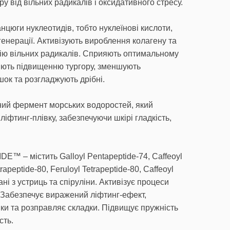
ру від вільних радикалів і оксидативного стресу.
цюги нуклеотидів, тобто нуклеїнові кислоти,
генерації. Активізують вироблення колагену та
дію вільних радикалів. Сприяють оптимальному
ють підвищенню тургору, зменшують
шок та розгладжують дрібні.
ний фермент морських водоростей, який
іфтинг-плівку, забезпечуючи шкірі гладкість,
E™ – містить Galloyl Pentapeptide-74, Caffeoyl
trapeptide-80, Feruloyl Tetrapeptide-80, Caffeoyl
ані з устриць та спіруліни. Активізує процеси
Забезпечує виражений ліфтинг-ефект,
ки та розправляє складки. Підвищує пружність
сть.