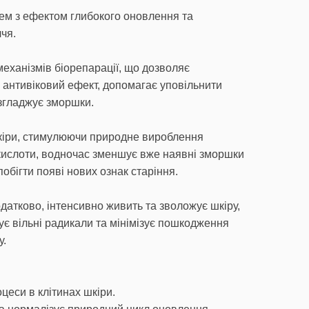
ем з ефектом глибокого оновлення та
чя.
механізмів біорепарації, що дозволяє
антивіковий ефект, допомагає уповільнити
озгладжує зморшки.
кіри, стимулюючи природне вироблення
 кислоти, водночас зменшує вже наявні зморшки
обігти появі нових ознак старіння.
атково, інтенсивно живить та зволожує шкіру,
ує вільні радикали та мінімізує пошкодження
у.
цеси в клітинах шкіри.