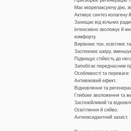
Прискорює регенерацію т
Має міорелаксуючу дію, 
Активує синтез колагену й
Захищає від вільних радик
Інтенсивно зволожує й жив
комфорту.
Вирівнює тон, освітлює т
Заспокоює шкіру, зменшує
Підвищує стійкість до нег
Запобігає передчасним п
Особливості та переваги:
Антивіковий ефект.
Відновлення та регенерац
Глибоке зволоження та ж
Заспокійливий та віднов
Освітлення й сяйво.
Антиоксидантний захист.