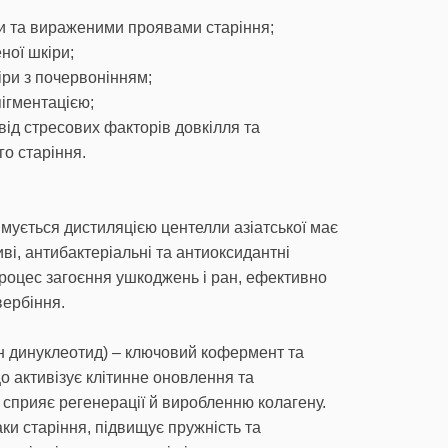
и та вираженими проявами старіння;
ної шкіри;
іри з почервонінням;
пігментацією;
 від стресових факторів довкілля та
о старіння.
имується дистиляцією центелли азіатської має
ві, антибактеріальні та антиоксидантні
роцес загоєння ушкоджень і ран, ефективно
вербіння.
н динуклеотид) – ключовий кофермент та
о активізує клітинне оновлення та
 сприяє регенерації й виробленню колагену.
и старіння, підвищує пружність та