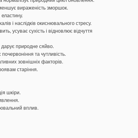
а нормалізує природний цикл оновлення.
зменшує вираженість зморшок.
 еластину.
алів і наслідків окиснювального стресу.
ить, усуває сухість і відновлює відчуття
а дарує природне сяйво.
 почервоніння та чутливість.
ативних зовнішніх факторів.
роявам старіння.
ія шкіри.
ивлення.
лювальний вплив.