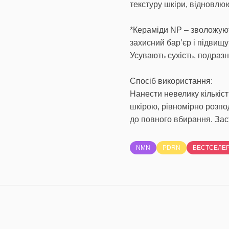
текстуру шкіри, відновлю
*Кераміди NP – зволожуют
захисний бар’єр і підвищу
Усувають сухість, подразн
Спосіб використання:
Нанести невелику кількіс
шкірою, рівномірно розп
до повного вбирання. Зас
NMN
PDRN
БЕСТСЕЛЕ