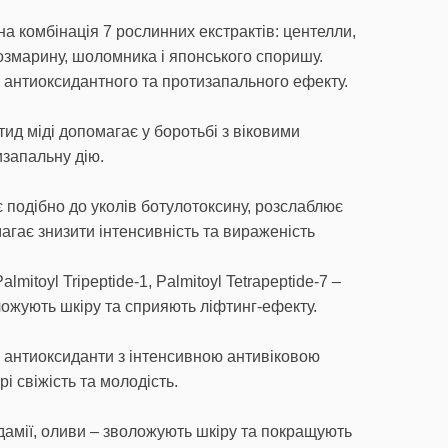
а комбінація 7 рослинних екстрактів: центелли,
озмарину, шоломника і японського споришу.
 антиоксидантного та протизапального ефекту.
птид міді допомагає у боротьбі з віковими
изапальну дію.
іє подібно до уколів ботулотоксину, розслаблює
агає знизити інтенсивність та вираженість
almitoyl Tripeptide-1, Palmitoyl Tetrapeptide-7 –
ожують шкіру та сприяють ліфтинг-ефекту.
– антиоксиданти з інтенсивною антивіковою
рі свіжість та молодість.
адамії, оливи – зволожують шкіру та покращують