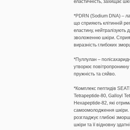
еластичність, захищає шкі
*PDRN (Sodium DNA) – лан
що сприяють клітинній ре
еластину, нейтралізують 
зволоженню шкіри. Сприя
виразність глибоких змор
*Пуллулан – полісахарид
утворює повітропроникну л
пружність та сяйво.
*Комплекс пептидів SEATID
Tetrapeptide-80, Galloyl Te
Hexapeptide-82, які отрим
самоомолодження шкіри. 
розгладжує глибокі зморш
шкіри та її відновну здатні