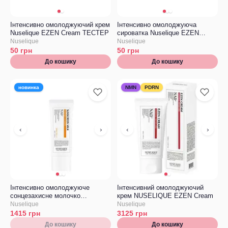
Інтенсивно омолоджуючий крем
Інтенсивно омолоджуюча
Nuselique EZEN Cream ТЕСТЕР
сироватка Nuselique EZEN
Ampoule ТЕСТЕР
Nuselique
Nuselique
50
грн
50
грн
До кошику
До кошику
новинка
NMN
PDRN
‹
›
‹
›
Інтенсивно омолоджуюче
Інтенсивний омолоджуючий
сонцезахисне молочко
крем NUSELIQUE EZEN Cream
Nuselique EZEN Sunscreen Milk
Nuselique
Nuselique
1415
грн
3125
грн
До кошику
До кошику