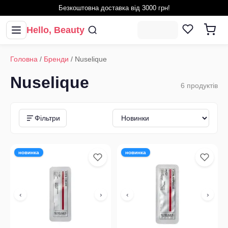
Безкоштовна доставка від 3000 грн!
Hello, Beauty
Головна
/
Бренди
/
Nuselique
Nuselique
6
продуктів
Фільтри
новинка
новинка
‹
›
‹
›