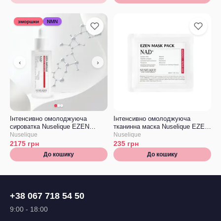
зморшки
NMN
‹
›
Інтенсивно омолоджуюча
Інтенсивно омолоджуюча
сироватка Nuselique EZEN
тканинна маска Nuselique EZEN
Ampoule
Mask Pack
Nuselique
Nuselique
2175
грн
235
грн
До кошику
До кошику
+38 067 718 54 50
9:00 - 18:00