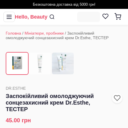
Безкоштовна доставка від 5000 грн!
Hello, Beauty
Головна
/
Мініатюри, пробники
/
Заспокійливий
омолоджуючий сонцезахисний крем Dr.Esthe, ТЕСТЕР
1
/
3
‹
›
DR.ESTHE
Заспокійливий омолоджуючий
сонцезахисний крем Dr.Esthe,
ТЕСТЕР
45.00
грн