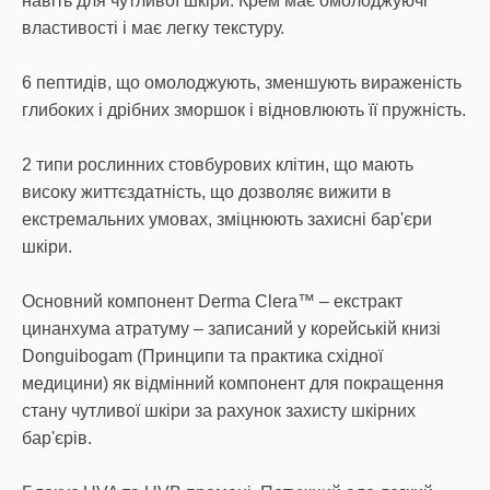
навіть для чутливої шкіри. Крем має омолоджуючі
властивості і має легку текстуру.
6 пептидів, що омолоджують, зменшують вираженість
глибоких і дрібних зморшок і відновлюють її пружність.
2 типи рослинних стовбурових клітин, що мають
високу життєздатність, що дозволяє вижити в
екстремальних умовах, зміцнюють захисні бар'єри
шкіри.
Основний компонент Derma Clera™ – екстракт
цинанхума атратуму – записаний у корейській книзі
Donguibogam (Принципи та практика східної
медицини) як відмінний компонент для покращення
стану чутливої шкіри за рахунок захисту шкірних
бар'єрів.