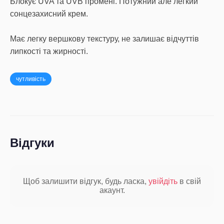
Блокує UVA та UVB промені. Потужний але легкий
сонцезахисний крем.
Має легку вершкову текстуру, не залишає відчуттів
липкості та жирності.
чутливість
Відгуки
Щоб залишити відгук, будь ласка,
увійдіть
в свій
акаунт.