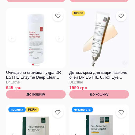
PDRN
‹
›
Очищаюча ензимна пудра DR
Детокс-крем для шкіри навколо
ESTHE Enzyme Deep Clear
очей DR ESTHE C.Tox Eye
Powder Wash
Cream
Dr.Esthe
Dr.Esthe
945
грн
1990
грн
До кошику
До кошику
новинка
PDRN
чутливість
‹
›
‹
›