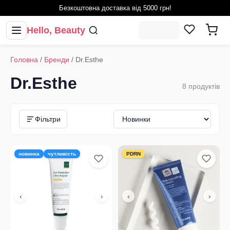
Безкоштовна доставка від 5000 грн!
Hello, Beauty
Головна
/
Бренди
/
Dr.Esthe
Dr.Esthe
8
продуктів
Фільтри
новинка
чутливість
PDRN
‹
›
‹
›