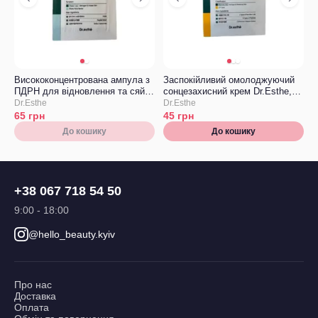
Висококонцентрована ампула з
Заспокійливий омолоджуючий
ПДРН для відновлення та сяйва
сонцезахисний крем Dr.Esthe,
шкіри Dr.esthé Rejuvenating
ТЕСТЕР
Dr.Esthe
Dr.Esthe
PDRN Ampoule ТЕСТЕР
65
грн
45
грн
До кошику
До кошику
+38 067 718 54 50
9:00 - 18:00
@hello_beauty.kyiv
Про нас
Доставка
Оплата