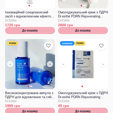
Інноваційний сонцезахисний
Омолоджувальний крем з ПДРН
засіб з відновлюючим ефектом
Dr.esthé PDRN Rejuvenating
Dr.esthé Sun Protection Ultra
Cream
Dr.Esthe
Dr.Esthe
Repair SPF 50+ PA++++
1725
грн
2800
грн
До кошику
До кошику
PDRN
новинка
PDRN
‹
›
‹
›
Висококонцентрована ампула з
Омолоджувальний крем з ПДРН
ПДРН для відновлення та сяйва
Dr.esthé PDRN Rejuvenating
шкіри Dr.esthé Rejuvenating
Cream, ТЕСТЕР
Dr.Esthe
Dr.Esthe
PDRN Ampoule
1900
грн
45
грн
До кошику
До кошику