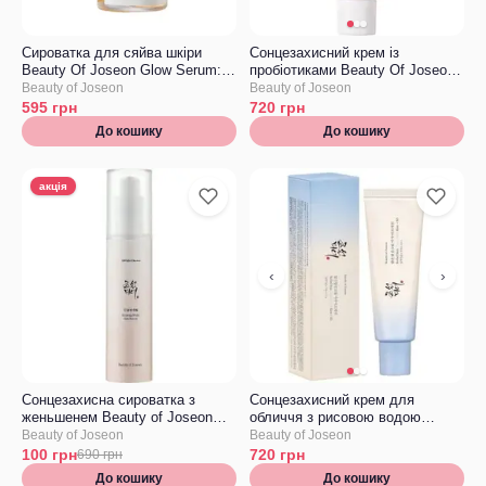
Сироватка для сяйва шкіри
Сонцезахисний крем із
Beauty Of Joseon Glow Serum:
пробіотиками Beauty Of Joseon
Propolis+Niacinamide
Relief Sun Rice + Probiotics
Beauty of Joseon
Beauty of Joseon
SPF50+ PA++++
595
грн
720
грн
До кошику
До кошику
акція
‹
›
Сонцезахисна сироватка з
Сонцезахисний крем для
женьшенем Beauty of Joseon
обличчя з рисовою водою
Ginseng Moist Sun Serum
Beauty of Joseon Relief Sun
Beauty of Joseon
Beauty of Joseon
SPF50+ PA++++
Aqua-Fresh: Rice + B5
100
грн
720
грн
690
грн
SPF50+/PA++++
До кошику
До кошику