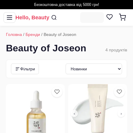
Безкоштовна доставка від 5000 грн!
Hello, Beauty
Головна
/
Бренди
/
Beauty of Joseon
Beauty of Joseon
4
продуктів
Фільтри
‹
›