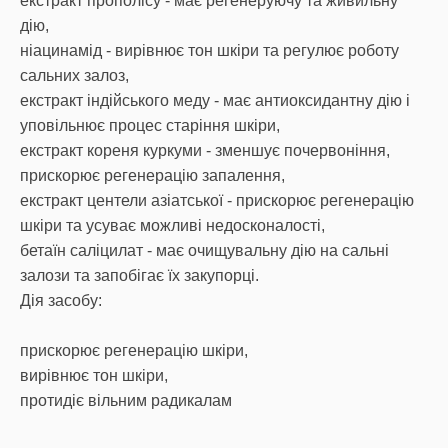
екстракт прополісу - має регенеруючу та живильну
дію,
ніацинамід - вирівнює тон шкіри та регулює роботу
сальних залоз,
екстракт індійського меду - має антиоксидантну дію і
уповільнює процес старіння шкіри,
екстракт кореня куркуми - зменшує почервоніння,
прискорює регенерацію запалення,
екстракт центели азіатської - прискорює регенерацію
шкіри та усуває можливі недосконалості,
бетаїн саліцилат - має очищувальну дію на сальні
залози та запобігає їх закупорці.
Дія засобу:
прискорює регенерацію шкіри,
вирівнює тон шкіри,
протидіє вільним радикалам