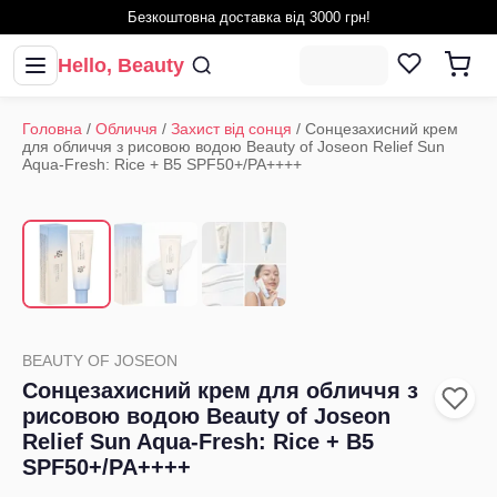
Безкоштовна доставка від 3000 грн!
Hello, Beauty
Головна
/
Обличчя
/
Захист від сонця
/
Сонцезахисний крем
для обличчя з рисовою водою Beauty of Joseon Relief Sun
Aqua-Fresh: Rice + B5 SPF50+/PA++++
1
/
3
‹
›
BEAUTY OF JOSEON
Сонцезахисний крем для обличчя з
рисовою водою Beauty of Joseon
Relief Sun Aqua-Fresh: Rice + B5
SPF50+/PA++++