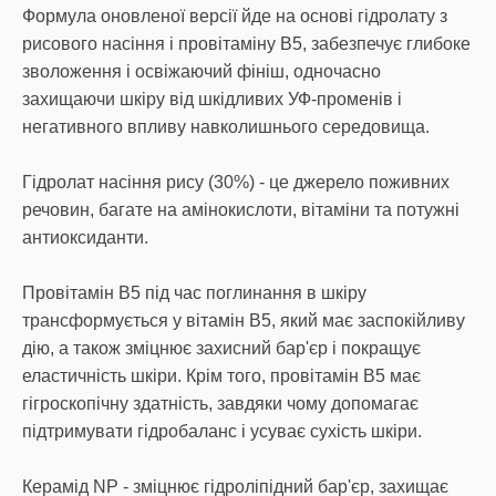
Формула оновленої версії йде на основі гідролату з
рисового насіння і провітаміну В5, забезпечує глибоке
зволоження і освіжаючий фініш, одночасно
захищаючи шкіру від шкідливих УФ-променів і
негативного впливу навколишнього середовища.
Гідролат насіння рису (30%) - це джерело поживних
речовин, багате на амінокислоти, вітаміни та потужні
антиоксиданти.
Провітамін В5 під час поглинання в шкіру
трансформується у вітамін B5, який має заспокійливу
дію, а також зміцнює захисний бар'єр і покращує
еластичність шкіри. Крім того, провітамін В5 має
гігроскопічну здатність, завдяки чому допомагає
підтримувати гідробаланс і усуває сухість шкіри.
Керамід NP - зміцнює гідроліпідний бар'єр, захищає