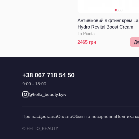
Антивіковий ліфтинг крем La 
Hydro Revital Boost Cream
La Pianta
2465
грн
До
+38 067 718 54 50
9:00 - 18:00
@hello_beauty.kyiv
Про нас
Доставка
Оплата
Обмін та повернення
Політика к
© HELLO_BEAUTY