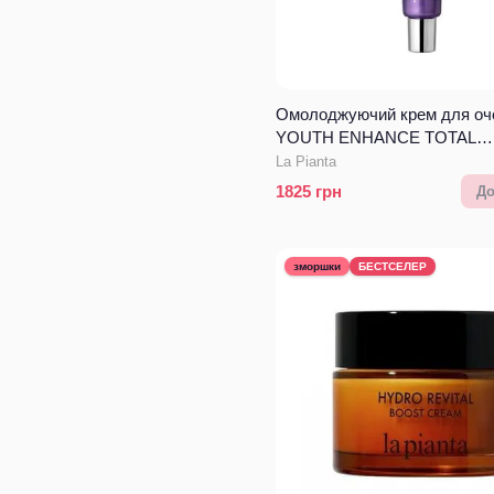
Омолоджуючий крем для оч
YOUTH ENHANCE TOTAL
RECOVERY EYE CREAM
La Pianta
1825
грн
До
зморшки
БЕСТСЕЛЕР