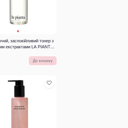
чий, заспокійливий тонер з
ми екстрактами LA PIANTA
tract Hydro Moisture Toner
До кошику