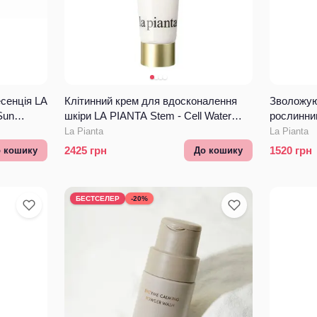
сенція LA
Клітинний крем для вдосконалення
Зволожую
Sun
шкіри LA PIANTA Stem - Cell Water
рослинни
Glow Cream
Herbal Ex
La Pianta
La Pianta
2425
грн
1520
грн
 кошику
До кошику
БЕСТСЕЛЕР
-20%