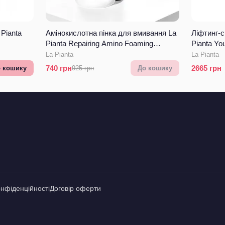
Pianta
Aмінокислотна пінка для вмивання La
Ліфтинг-
Pianta Repairing Amino Foaming
Pianta Yo
Cleanser
Serum
La Pianta
La Pianta
740
грн
2665
грн
 кошику
925
грн
До кошику
онфіденційності
Договір оферти