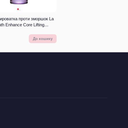
сироватка проти зморшок La
uth Enhance Core Lifting
До кошику