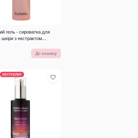
й гель - сироватка для
 шкіри з екстрактом
ї троянди La Pianta Damask
um Cleanser
До кошику
БЕСТСЕЛЕР