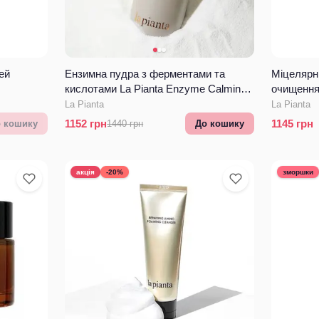
ей
Ензимна пудра з ферментами та
Міцелярни
кислотами La Pianta Enzyme Calming
очищення
Powder Wash
дамасько
La Pianta
La Pianta
Rose Ser
1152
грн
1145
грн
 кошику
1440
грн
До кошику
акція
-20%
зморшки