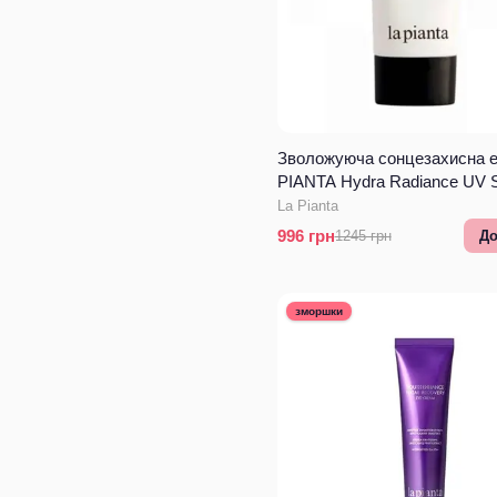
Зволожуюча сонцезахисна е
PIANTA Hydra Radiance UV 
Essence
La Pianta
996
грн
1245
грн
До
зморшки