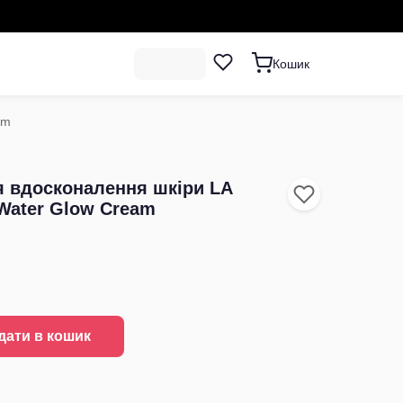
Кошик
am
я вдосконалення шкіри LA
 Water Glow Cream
дати в кошик