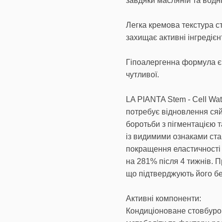
завдяки масляній та водн
Легка кремова текстура ст
захищає активні інгредіє
Гіпоалергенна формула є б
чутливої.
LA PIANTA Stem - Cell Wat
потребує відновлення сяйв
боротьби з пігментацією 
із видимими ознаками ста
покращення еластичності 
на 281% після 4 тижнів. 
що підтверджують його бе
Активні компоненти:
Кондиціоноване стовбуро