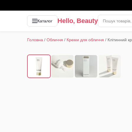
Hello, Beauty
Каталог
Головна
/
Обличчя
/
Креми для обличчя
/
Клітинний к
1
/
4
‹