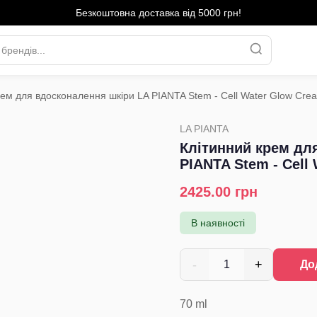
Безкоштовна доставка від 5000 грн!
рем для вдосконалення шкіри LA PIANTA Stem - Cell Water Glow Cre
›
LA PIANTA
Клітинний крем дл
PIANTA Stem - Cell
2425.00
грн
В наявності
-
+
1
До
70
ml