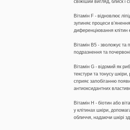
свіжіший вигляд, блиск і с
Вітамін F - відновлює ліп
зупиняє процеси в'янення
диференціювання клітин е
Вітамін В5 - зволожує та 
подразнення та почервон
Вітамін G - відомий як р
текстури та тонусу шкіри,
сприяє запобіганню появи
антиоксидантних властив
Вітамін Н - біотин або ві
у клітинах шкіри, допома
обличчя, надаючи шкірі зд