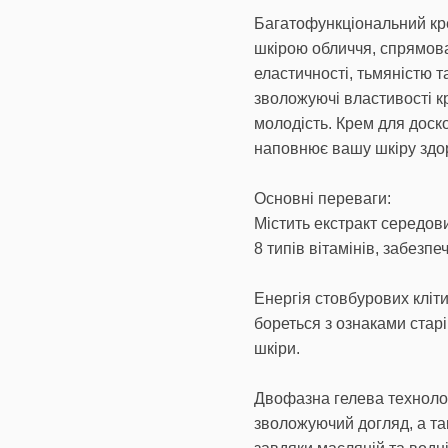
Багатофункціональний кр
шкірою обличчя, спрямов
еластичності, тьмяністю т
зволожуючі властивості к
молодість. Крем для доск
наповнює вашу шкіру здо
Основні переваги:
Містить екстракт середо
8 типів вітамінів, забез
Енергія стовбурових кліт
бореться з ознаками стар
шкіри.
Двофазна гелева техноло
зволожуючий догляд, а та