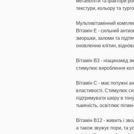
метаболіти та фактори ро
текстури, кольору та турго
Мультивітамінний комплек
Вітамін Е - сильний антио
зморшки, заломи та підтяг
оновленню клітин, відновл
Вітамін ВЗ - ніацинамід з
стимулює вироблення кол
Вітамін С - має потужні а
властивості. Стимулює си
підтримувати шкіру в тону
тьмяність, освітлює пігме
Вітамін В12 - живить і зв
а також звужує пори, та у