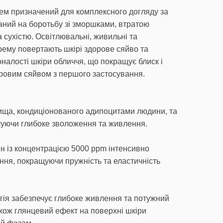
ем призначений для комплексного догляду за
аний на боротьбу зі зморшками, втратою
а сухістю. Освітлювальні, живильні та
рему повертають шкірі здорове сяйво та
оналості шкіри обличчя, що покращує блиск і
ровим сяйвом з першого застосування.
вища, кондиціонованого адипоцитами людини, та
печуючи глибоке зволоження та живлення.
ин із концентрацією 5000 ppm інтенсивно
іння, покращуючи пружність та еластичність
гія забезпечує глибоке живлення та потужний
кож глянцевий ефект на поверхні шкіри