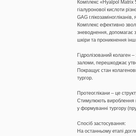
Комплекс «Hyalpol Matrix 
гіалуронової кислоти різн
GAG глікозаміногліканів, 
Комплекс ефективно зволо
зневоднення, допомагає з
шкіри та проникнення інши
Гідролізований колаген –
заломи, перешкоджає утв
Покращує стан колагенови
тургор.
Протеоглікани – це струк
Стимулюють вироблення ко
у формуванні тургору (пру
Спосіб застосування:
На останньому етапі догля