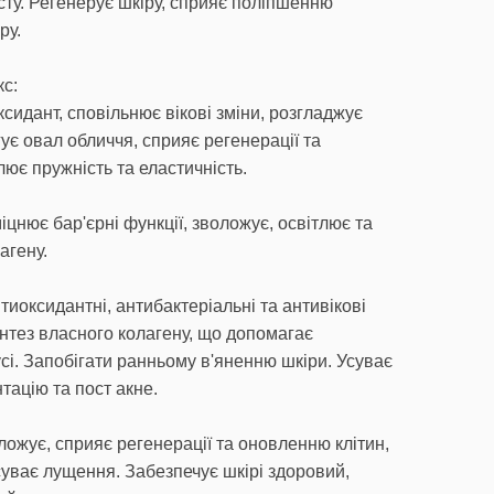
сту. Регенерує шкіру, сприяє поліпшенню
ру.
с:
ксидант, сповільнює вікові зміни, розгладжує
ує овал обличчя, сприяє регенерації та
ює пружність та еластичність.
міцнює бар'єрні функції, зволожує, освітлює та
агену.
нтиоксидантні, антибактеріальні та антивікові
нтез власного колагену, що допомагає
сі. Запобігати ранньому в'яненню шкіри. Усуває
нтацію та пост акне.
оложує, сприяє регенерації та оновленню клітин,
суває лущення. Забезпечує шкірі здоровий,