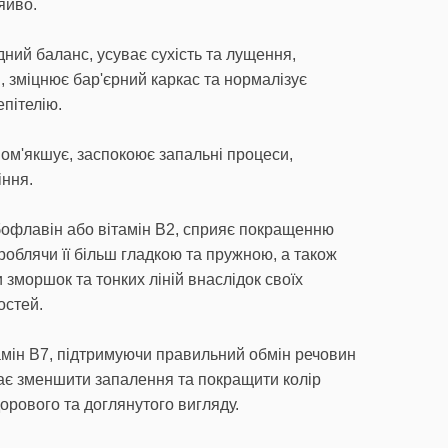
яйво.
ідний баланс, усуває сухість та лущення,
, зміцнює бар'єрний каркас та нормалізує
пітелію.
пом'якшує, заспокоює запальні процеси,
іння.
ибофлавін або вітамін B2, сприяє покращенню
 роблячи її більш гладкою та пружною, а також
 зморшок та тонких ліній внаслідок своїх
остей.
тамін B7, підтримуючи правильний обмін речовин
гає зменшити запалення та покращити колір
орового та доглянутого вигляду.