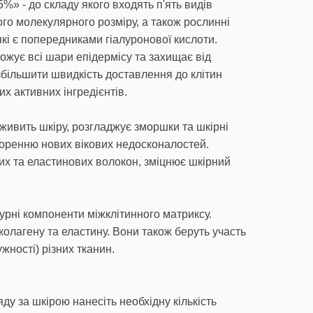
5%» - до складу якого входять п'ять видів
ого молекулярного розміру, а також рослинні
які є попередниками гіалуронової кислоти.
жує всі шари епідермісу та захищає від
більшити швидкість доставлення до клітин
х активних інгредієнтів.
 живить шкіру, розгладжує зморшки та шкірні
оренню нових вікових недосконалостей.
х та еластинових волокон, зміцнює шкірний
турні компоненти міжклітинного матриксу.
лагену та еластину. Вони також беруть участь
жності) різних тканин.
ду за шкірою нанесіть необхідну кількість