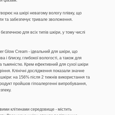
ій фазам.
ворює на шкірі невагому вологу плівку, що
нти та забезпечує тривале зволоження.
езпечною для всіх типів шкіри, у тому числі
er Glow Cream - ідеальний для шкіри, що
а і блиску, глибокої вологості, а також для
та тьмяністю. Крем ефективний для сухої шкіри
ріння. Клінічні дослідження показали значне
шкіри: на 156% після 2 тижнів використання та
Продукт пройшов гіпоалергенні випробування,
зпеку.
вими клітинами середовище - містить