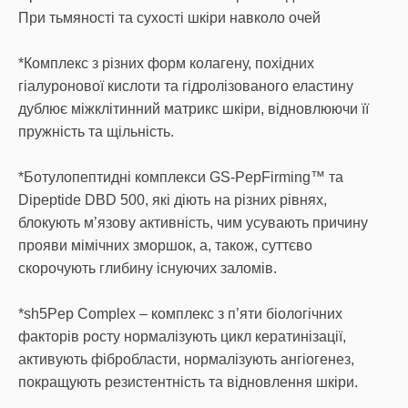
При тьмяності та сухості шкіри навколо очей
*Комплекс з різних форм колагену, похідних
гіалуронової кислоти та гідролізованого еластину
дублює міжклітинний матрикс шкіри, відновлюючи її
пружність та щільність.
*Ботулопептидні комплекси GS-PepFirming™ та
Dipeptide DBD 500, які діють на різних рівнях,
блокують м’язову активність, чим усувають причину
прояви мімічних зморшок, а, також, суттєво
скорочують глибину існуючих заломів.
*sh5Pep Complex – комплекс з п’яти біологічних
факторів росту нормалізують цикл кератинізації,
активують фібробласти, нормалізують ангіогенез,
покращують резистентність та відновлення шкіри.