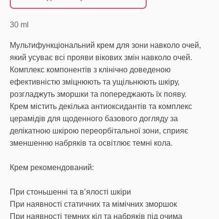
30
ml
Мультифункціональний крем для зони навколо очей,
який усуває всі прояви вікових змін навколо очей.
Комплекс компонентів з клінічно доведеною
ефективністю зміцнюють та ущільнюють шкіру,
розгладжуть зморшки та попереджають їх появу.
Крем містить декілька антиоксидантів та комплекс
церамідів для щоденного базового догляду за
делікатною шкірою переорбітальної зони, сприяє
зменшенню набряків та освітлює темні кола.
Крем рекомендований:
При стоньшенні та в’ялості шкіри
При наявності статичних та мімічних зморшок
При наявності темних кіл та набряків під очима