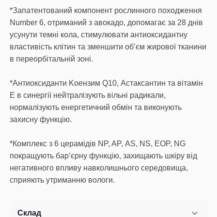
*Запатентований компонент рослинного походження
Number 6, отриманий з авокадо, допомагає за 28 днів
усунути темні кола, стимулювати антиоксидантну
властивість клітин та зменшити об’єм жирової тканини
в переорбітальній зоні.
*Антиоксиданти Koензим Q10, Астаксантин та вітамін
Е в синергії нейтралізують вільні радикали,
нормалізують енергетичний обмін та виконують
захисну функцію.
*Комплекс з 6 церамідів NP, AP, АS, NS, EOP, NG
покращують бар’єрну функцію, захищають шкіру від
негативного впливу навколишнього середовища,
Склад