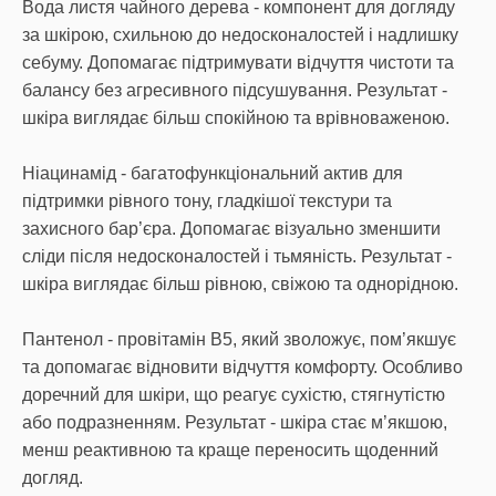
Вода листя чайного дерева - компонент для догляду
за шкірою, схильною до недосконалостей і надлишку
себуму. Допомагає підтримувати відчуття чистоти та
балансу без агресивного підсушування. Результат -
шкіра виглядає більш спокійною та врівноваженою.
Ніацинамід - багатофункціональний актив для
підтримки рівного тону, гладкішої текстури та
захисного бар’єра. Допомагає візуально зменшити
сліди після недосконалостей і тьмяність. Результат -
шкіра виглядає більш рівною, свіжою та однорідною.
Пантенол - провітамін B5, який зволожує, пом’якшує
та допомагає відновити відчуття комфорту. Особливо
доречний для шкіри, що реагує сухістю, стягнутістю
або подразненням. Результат - шкіра стає м’якшою,
менш реактивною та краще переносить щоденний
догляд.