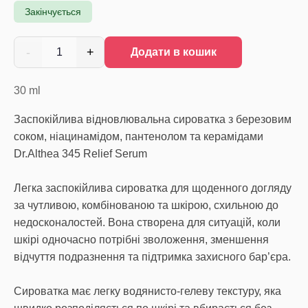
Закінчується
-
+
1
Додати в кошик
30
ml
Заспокійлива відновлювальна сироватка з березовим
соком, ніацинамідом, пантенолом та керамідами
Dr.Althea 345 Relief Serum
Легка заспокійлива сироватка для щоденного догляду
за чутливою, комбінованою та шкірою, схильною до
недосконалостей. Вона створена для ситуацій, коли
шкірі одночасно потрібні зволоження, зменшення
відчуття подразнення та підтримка захисного бар’єра.
Сироватка має легку водянисто-гелеву текстуру, яка