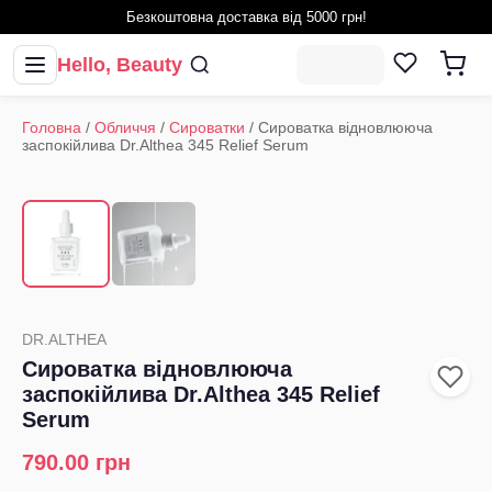
Безкоштовна доставка від 5000 грн!
Hello, Beauty
Головна
/
Обличчя
/
Сироватки
/
Сироватка відновлююча
заспокійлива Dr.Althea 345 Relief Serum
1
/
2
‹
›
DR.ALTHEA
Сироватка відновлююча
заспокійлива Dr.Althea 345 Relief
Serum
790.00
грн