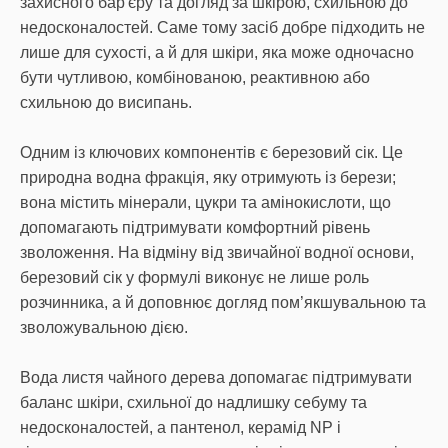
захисного бар'єру та догляд за шкірою, схильною до
недосконалостей. Саме тому засіб добре підходить не
лише для сухості, а й для шкіри, яка може одночасно
бути чутливою, комбінованою, реактивною або
схильною до висипань.
Одним із ключових компонентів є березовий сік. Це
природна водна фракція, яку отримують із берези;
вона містить мінерали, цукри та амінокислоти, що
допомагають підтримувати комфортний рівень
зволоження. На відміну від звичайної водної основи,
березовий сік у формулі виконує не лише роль
розчинника, а й доповнює догляд пом’якшувальною та
зволожувальною дією.
Вода листя чайного дерева допомагає підтримувати
баланс шкіри, схильної до надлишку себуму та
недосконалостей, а пантенол, керамід NP і