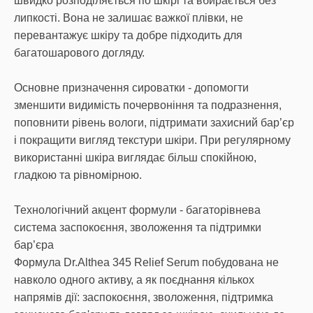
швидко розподіляється по шкірі та вбирається без
липкості. Вона не залишає важкої плівки, не
перевантажує шкіру та добре підходить для
багатошарового догляду.
Основне призначення сироватки - допомогти
зменшити видимість почервоніння та подразнення,
поповнити рівень вологи, підтримати захисний бар’єр
і покращити вигляд текстури шкіри. При регулярному
використанні шкіра виглядає більш спокійною,
гладкою та рівномірною.
Технологічний акцент формули - багаторівнева
система заспокоєння, зволоження та підтримки
бар’єра
Формула Dr.Althea 345 Relief Serum побудована не
навколо одного активу, а як поєднання кількох
напрямів дії: заспокоєння, зволоження, підтримка