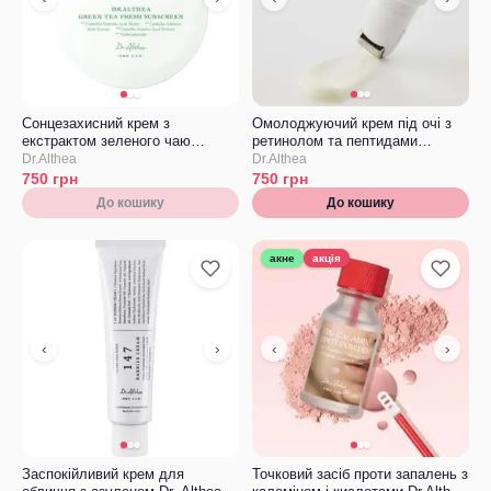
Сонцезахисний крем з
Омолоджуючий крем під очі з
екстрактом зеленого чаю
ретинолом та пептидами
Dr.Althea Green Tea Fresh
Dr.Althea Retinol flat iron eye
Dr.Althea
Dr.Althea
Sunscreen
roller
750
грн
750
грн
До кошику
До кошику
акне
акція
‹
›
‹
›
Заспокійливий крем для
Точковий засіб проти запалень з