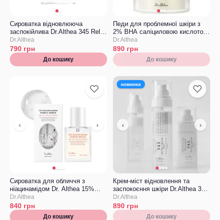
Сироватка відновлююча
Педи для проблемної шкіри з
заспокійлива Dr.Althea 345 Relief
2% BHA саліциловою кислотою
Serum
Dr. Althea 2% Salicylic Acid Clear
Dr.Althea
Dr.Althea
Pad
790
грн
890
грн
До кошику
До кошику
новинка
‹
›
‹
›
Сироватка для обличчя з
Крем-міст відновлення та
ніацинамідом Dr. Althea 15%
заспокоєння шкіри Dr.Althea 345
Niacinamide Purity Serum
Relief Cream Mist
Dr.Althea
Dr.Althea
840
грн
890
грн
До кошику
До кошику