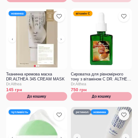
новинка
вітамін С
‹
›
Тканинна кремова маска
Сироватка для рівномірного
DR.ALTHEA 345 CREAM MASK
тону з вітаміном С DR. ALTHEA
Gentle Vitamin C Serum
Dr.Althea
Dr.Althea
145
грн
750
грн
До кошику
До кошику
чутливість
ретинол
новинка
‹
›
‹
›