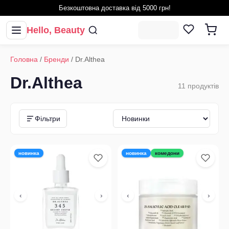
Безкоштовна доставка від 5000 грн!
Hello, Beauty
Головна
/
Бренди
/
Dr.Althea
Dr.Althea
11
продуктів
Фільтри
новинка
новинка
комедони
‹
›
‹
›