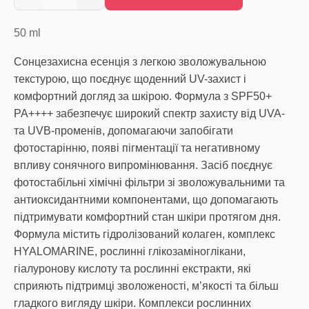
50
ml
Сонцезахисна есенція з легкою зволожувальною
текстурою, що поєднує щоденний UV-захист і
комфортний догляд за шкірою. Формула з SPF50+
PA++++ забезпечує широкий спектр захисту від UVA-
та UVB-променів, допомагаючи запобігати
фотостарінню, появі пігментації та негативному
впливу сонячного випромінювання. Засіб поєднує
фотостабільні хімічні фільтри зі зволожувальними та
антиоксидантними компонентами, що допомагають
підтримувати комфортний стан шкіри протягом дня.
Формула містить гідролізований колаген, комплекс
HYALOMARINE, рослинні глікозаміноглікани,
гіалуронову кислоту та рослинні екстракти, які
сприяють підтримці зволоженості, м’якості та більш
гладкого вигляду шкіри. Комплекси рослинних