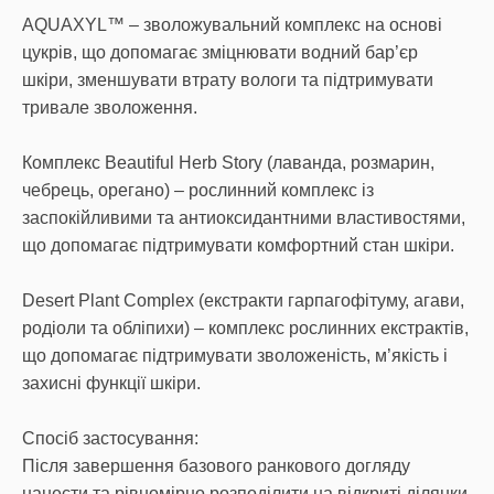
AQUAXYL™ – зволожувальний комплекс на основі
цукрів, що допомагає зміцнювати водний бар’єр
шкіри, зменшувати втрату вологи та підтримувати
тривале зволоження.
Комплекс Beautiful Herb Story (лаванда, розмарин,
чебрець, орегано) – рослинний комплекс із
заспокійливими та антиоксидантними властивостями,
що допомагає підтримувати комфортний стан шкіри.
Desert Plant Complex (екстракти гарпагофітуму, агави,
родіоли та обліпихи) – комплекс рослинних екстрактів,
що допомагає підтримувати зволоженість, м’якість і
захисні функції шкіри.
Спосіб застосування:
Після завершення базового ранкового догляду
нанести та рівномірно розподілити на відкриті ділянки