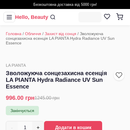
Безкоштовна доставка від 5000 грн!
Hello, Beauty
Головна
/
Обличчя
/
Захист від сонця
/
Зволожуюча
сонцезахисна есенція LA PIANTA Hydra Radiance UV Sun
Essence
LA PIANTA
Зволожуюча сонцезахисна есенція
LA PIANTA Hydra Radiance UV Sun
Essence
996.00
грн
1245.00
грн
Закінчується
-
+
1
Додати в кошик