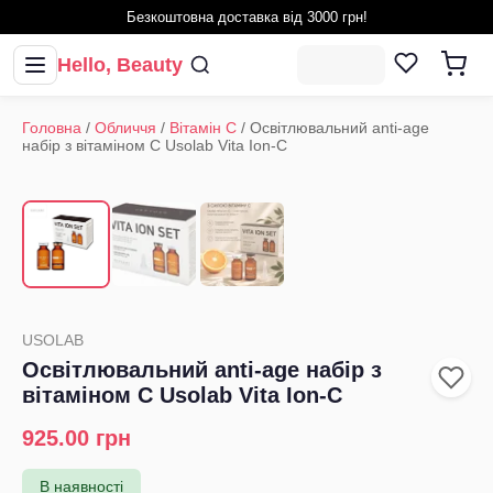
Безкоштовна доставка від 3000 грн!
Hello, Beauty
Головна
/
Обличчя
/
Вітамін С
/
Освітлювальний anti-age
набір з вітаміном С Usolab Vita Ion-C
1
/
3
‹
›
USOLAB
Освітлювальний anti-age набір з
вітаміном С Usolab Vita Ion-C
925.00
грн
В наявності