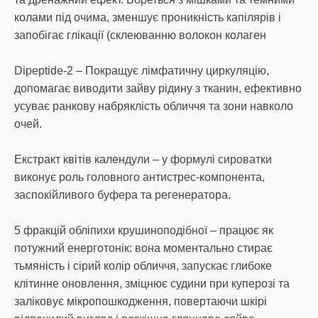
колами під очима, зменшує проникність капілярів і
запобігає глікації (склеюванню волокон колаген
Dipeptide-2 – Покращує лімфатичну циркуляцію,
допомагає виводити зайву рідину з тканин, ефективно
усуває ранкову набряклість обличчя та зони навколо
очей.
Екстракт квітів календули – у формулі сироватки
виконує роль головного антистрес-компонента,
заспокійливого буфера та регенератора.
5 фракцій обліпихи крушиноподібної – працює як
потужний енерготонік: вона моментально стирає
тьмяність і сірий колір обличчя, запускає глибоке
клітинне оновлення, зміцнює судини при куперозі та
заліковує мікропошкодження, повертаючи шкірі