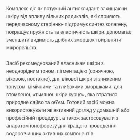
Комплекс діє як потужний антиоксидант, захищаючи
шкіру від впливу вільних радикалів, які сприяють
передчасному старінню- підтримує синтез колагену,
покращує пружність та еластичність шкіри, допомагає
зменшити видимість дрібних зморшок і вирівняти
мікрорельєф.
Засіб рекомеднований власникам шкіри з
неоднорідним тоном, пігментацією (сонячною,
віковою, постакне), для вікової шкіри зі зниженим
тонусом, мімічними та глибокими зморшками, для
втомленої, «тьмяної шкіри курця», яка втратила
природне сяйво та об’єм. Готовий засіб можна
використовувати як активний догляд у домашній або
професійній процедурі, а також застосовувати з
апаратом іонофорезу для кращого проведення
водорозчинних активних компонентів.