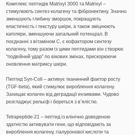
Комплекс пептидів Matrixyl 3000 та Matrixyl –
cтимулюють синтез колагену та фібронектину. Значно
зменшують глибину зморшок, покращують
еластичність і текстуру шкіри, а також зміцнюють
капіляри, зменшуючи запальний потенціал. В
поєднанні з вітаміном С, є кофактором синтезу
колагену, тому разом із цими пептидами він створює
“подвійний удар” по вікових змінах, прискорюючи
оновлення матриксу шкіри.
Пептид Syn-Coll – активує тканинний фактор росту
(TGF-beta), який стимулює вироблення колагену.
Захищає колаген від деградації ензимами. Чудово
розгладжує рельєф і бореться з в’ялістю.
Tetrapeptide-21 – пептид із клінічно доведеною
здатністю активувати гени, що відповідають за
вироблення колагену, гіалуронової кислоти та