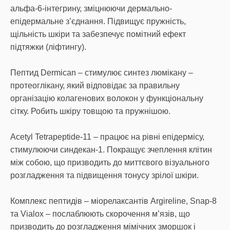
альфа-6-інтегрину, зміцнюючи дермально-
епідермальне з’єднання. Підвищує пружність,
щільність шкіри та забезпечує помітний ефект
підтяжки (ліфтингу).
Пептид Dermican – стимулює синтез люмікану –
протеоглікану, який відповідає за правильну
організацію колагенових волокон у функціональну
сітку. Робить шкіру товщою та пружнішою.
Acetyl Tetrapeptide-11 – працює на рівні епідермісу,
стимулюючи синдекан-1. Покращує зчеплення клітин
між собою, що призводить до миттєвого візуального
розгладження та підвищення тонусу зрілої шкіри.
Комплекс пептидів – міорелаксантів Argireline, Snap-8
та Vialox – послаблюють скорочення м’язів, що
призводить до розгладження мімічних зморшок і