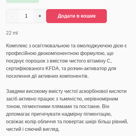
-
+
1
Додати в кошик
22
ml
Комплекс з освітлювальною та омолоджуючою дією є
професійною двокомпонентною формулою, що
поєднує порошок з вмістом чистого вітаміну С,
сертифікованого KFDA, та розчин-активатор для
посилення дії активних компонентів.
Завдяки високому вмісту чистої аскорбінової кислоти
засіб активно працює з тьмяністю, нерівномірним
тоном, пігментними плямами та постакне. Він
допомагає пригнічувати надмірну пігментацію,
освіжає колір обличчя та повертає шкірі більш рівний,
чистий і сяючий вигляд.