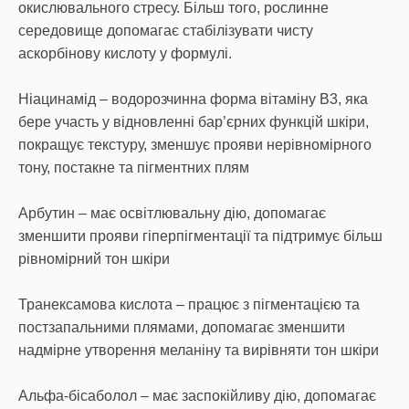
окислювального стресу. Більш того, рослинне
середовище допомагає стабілізувати чисту
аскорбінову кислоту у формулі.
Ніацинамід – водорозчинна форма вітаміну В3, яка
бере участь у відновленні бар’єрних функцій шкіри,
покращує текстуру, зменшує прояви нерівномірного
тону, постакне та пігментних плям
Арбутин – має освітлювальну дію, допомагає
зменшити прояви гіперпігментації та підтримує більш
рівномірний тон шкіри
Транексамова кислота – працює з пігментацією та
постзапальними плямами, допомагає зменшити
надмірне утворення меланіну та вирівняти тон шкіри
Альфа-бісаболол – має заспокійливу дію, допомагає