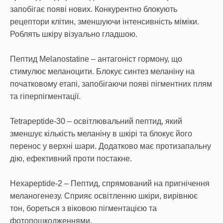
запобігає появі нових. Конкурентно блокують
рецептори клітин, зменшуючи інтенсивність міміки.
Роблять шкіру візуально гладшою.
Пептид Melanostatine – антагоніст гормону, що
стимулює меланоцити. Блокує синтез меланіну на
початковому етапі, запобігаючи появі пігментних плям
та гіперпігментації.
Tetrapeptide-30 – освітлювальний пептид, який
зменшує кількість меланіну в шкірі та блокує його
перенос у верхні шари. Додатково має протизапальну
дію, ефективний проти постакне.
Hexapeptide-2 – Пептид, спрямований на пригнічення
меланогенезу. Сприяє освітленню шкіри, вирівнює
тон, бореться з віковою пігментацією та
фотопошкодженнями.