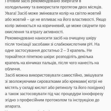
Готовий засіб рекомендовано зберігати в
холодильнику та використати протягом двох місяців.
Увага! Засіб може змінювати колір на світло-жовтий
або жовтий – це не впливає на його властивості. Якщо
колір змінюється на коричневий, це може свідчити про
окислення та втрату активності.
Рекомендовано наносити засіб на очищену шкіру
після тонізації засобами зі слабкокислотним pH. На
одне застосування достатньо 2 – 3 крапель. Не
торкайтеся піпеткою шкіри: розподіліть декілька
крапель на кінчиках пальців, після чого нанесіть на
обличчя.
Засіб можна використовувати самостійно, змішувати
зі зволожуючими сироватками або кремами( котрі не
містять у складі кислот або ретинолу та його похідних)
а також застосовувати під час процедури іонофорезу
згідно з професійним протоколом та інструкцією до
апарата.