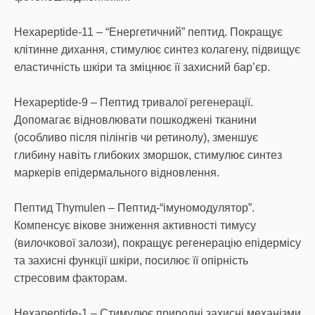
Hexapeptide-11 – “Енергетичний” пептид. Покращує
клітинне дихання, стимулює синтез колагену, підвищує
еластичність шкіри та зміцнює її захисний бар’єр.
Hexapeptide-9 – Пептид тривалої регенерації.
Допомагає відновлювати пошкоджені тканини
(особливо після пілінгів чи ретинолу), зменшує
глибину навіть глибоких зморшок, стимулює синтез
маркерів епідермального відновлення.
Пептид Thymulen – Пептид-“імуномодулятор”.
Компенсує вікове зниження активності тимусу
(вилочкової залози), покращує регенерацію епідермісу
та захисні функції шкіри, посилює її опірність
стресовим факторам.
Hexapeptide-1 – Стимулює природні захисні механізми