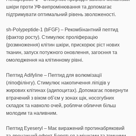
шкіри проти УФ-випромінювання та допомагає
підтримувати оптимальний рівень зволоженості.
sh-Polypeptide-1 (bFGF) – Рекомбінантний пептид
(фактор росту). Стимулює проліферацію
(розмноження) клітин шкіри, прискорює ріст нових
тканин, запуск потужного оновлення, загоєння та
омолодження на клітинному рівні.
Пептид Adifyline – Пептид для волюмізації
(ліпофілінгу). Стимулює накопичення ліпідів у
жирових клітинах (адипоцитах). Допомагає повернути
втрачений з віком об’єм у зонах щік, носогубних
складок та навколо очей, роблячи обличчя більш
молодим та наливним.
Пептид Eyeseryl – Має виражений протинабряковий
та дренажний ефект. Бореться з мішками та темними