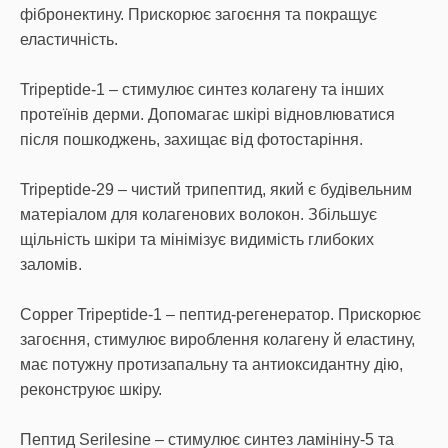
фібронектину. Прискорює загоєння та покращує
еластичність.
Tripeptide-1 – стимулює синтез колагену та інших
протеїнів дерми. Допомагає шкірі відновлюватися
після пошкоджень, захищає від фотостаріння.
Tripeptide-29 – чистий трипептид, який є будівельним
матеріалом для колагенових волокон. Збільшує
щільність шкіри та мінімізує видимість глибоких
заломів.
Copper Tripeptide-1 – пептид-регенератор. Прискорює
загоєння, стимулює вироблення колагену й еластину,
має потужну протизапальну та антиоксидантну дію,
реконструює шкіру.
Пептид Serilesine – стимулює синтез ламініну-5 та