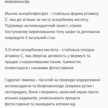
мікрорельєфу
Магнію аскорбілфосфат – стабільна форма вітаміну
С, яка діє м’якше за чисту аскорбінову кислоту.
Підтримує антиоксидантний захист, сприяє
поступовому вирівнюванню тону шкіри та допомагає
покращити її загальний стан
3-О-етил аскорбінова кислота – стабільна похідна
вітаміну С, яка зберігає активність у формулі та
працює з нерівномірним тоном, тьмяністю,
пігментацією і ознаками фотостаріння
Гідролат лимона – багатий на природні водорозчинні
антиоксиданти та біофлавоноїди (зокрема рутин і
гесперидин). Вони створюють захисний екран проти
вільних радикалів, уповільнюють процеси
фотостаріння та захищають клітини від