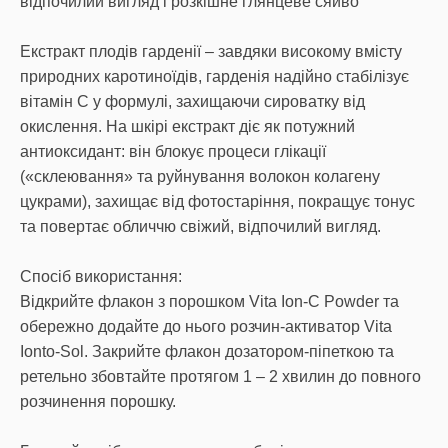
відпочилий вигляд і розкішне глянцеве сяйво
Екстракт плодів гарденії – завдяки високому вмісту
природних каротиноїдів, гарденія надійно стабілізує
вітамін С у формулі, захищаючи сироватку від
окислення. На шкірі екстракт діє як потужний
антиоксидант: він блокує процеси глікації
(«склеювання» та руйнування волокон колагену
цукрами), захищає від фотостаріння, покращує тонус
та повертає обличчю свіжий, відпочилий вигляд.
Спосіб використання:
Відкрийте флакон з порошком Vita Ion-C Powder та
обережно додайте до нього розчин-активатор Vita
Ionto-Sol. Закрийте флакон дозатором-піпеткою та
ретельно збовтайте протягом 1 – 2 хвилин до повного
розчинення порошку.