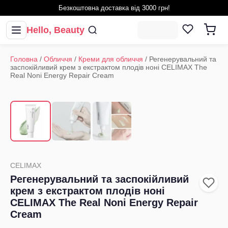
Безкоштовна доставка від 3000 грн!
Hello, Beauty
Головна
/
Обличчя
/
Креми для обличчя
/
Регенерувальний та
заспокійливий крем з екстрактом плодів ноні CELIMAX The
Real Noni Energy Repair Cream
1
/
3
‹
›
CELIMAX
Регенерувальний та заспокійливий
крем з екстрактом плодів ноні
CELIMAX The Real Noni Energy Repair
Cream