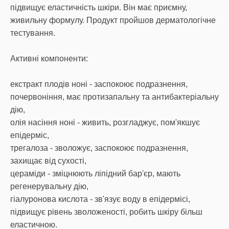
підвищує еластичність шкіри. Він має приємну,
живильну формулу. Продукт пройшов дерматологічне
тестування.
Активні компоненти:
екстракт плодів ноні - заспокоює подразнення,
почервоніння, має протизапальну та антибактеріальну
дію,
олія насіння ноні - живить, розгладжує, пом'якшує
епідерміс,
трегалоза - зволожує, заспокоює подразнення,
захищає від сухості,
цераміди - зміцнюють ліпідний бар'єр, мають
регенерувальну дію,
гіалуронова кислота - зв'язує воду в епідермісі,
підвищує рівень зволоженості, робить шкіру більш
еластичною.