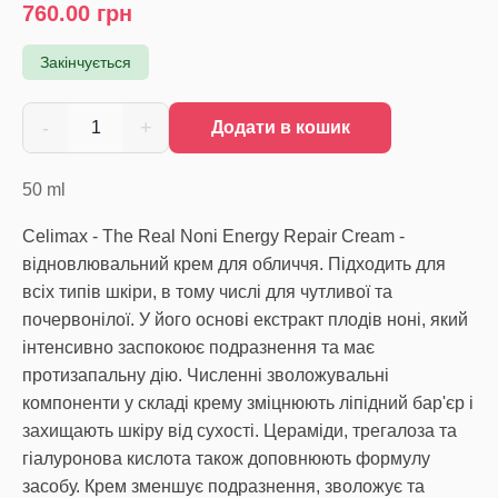
760.00
грн
Закінчується
-
+
1
Додати в кошик
50
ml
Celimax - The Real Noni Energy Repair Cream -
відновлювальний крем для обличчя. Підходить для
всіх типів шкіри, в тому числі для чутливої та
почервонілої. У його основі екстракт плодів ноні, який
інтенсивно заспокоює подразнення та має
протизапальну дію. Численні зволожувальні
компоненти у складі крему зміцнюють ліпідний бар'єр і
захищають шкіру від сухості. Цераміди, трегалоза та
гіалуронова кислота також доповнюють формулу
засобу. Крем зменшує подразнення, зволожує та