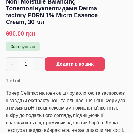
Noni Moisture Balancing
Tonerполінуклеотидами Derma
factory PDRN 1% Micro Essence
Cream, 30 мл
690.00
грн
Закінчується
-
+
1
Додати в кошик
150
ml
Тонер Celimax наповнює шкіру вологою та заспокоює
її завдяки екстракту ноні та олії насіння ноні. Формула
з низьким pH і комплексом амінокислот м’яко готує
шкіру до подальшого догляду, підвищуючи її
еластичність і підтримуючи здоровий бар’єр. Легка
текстура швидко вбирається, не залишаючи липкості,