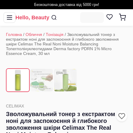
Безкоштовна доставка від 5000 грн!
Hello, Beauty
Головна
/
Обличчя
/
Тонізація
/
Зволожувальний тонер з
екстрактом ноні для заспокоєння й глибокого зволоження
шкіри Celimax The Real Noni Moisture Balancing
Tonerполінуклеотидами Derma factory PDRN 1% Micro
Essence Cream, 30 мл
1
/
3
‹
›
CELIMAX
Зволожувальний тонер з екстрактом
ноні для заспокоєння й глибокого
зволоження шкіри Celimax The Real