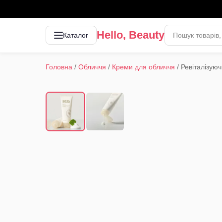
Hello, Beauty
Каталог
Головна
/
Обличчя
/
Креми для обличчя
/
Ревіталізую
1
/
2
‹