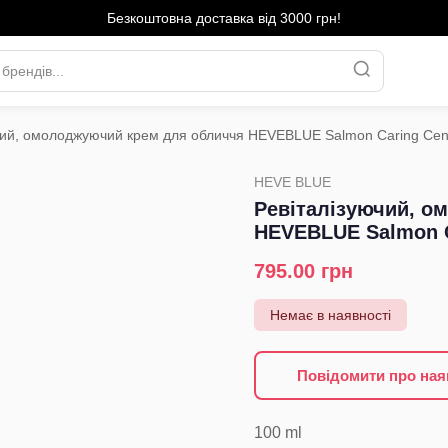
Безкоштовна доставка від 3000 грн!
чий, омолоджуючий крем для обличчя HEVEBLUE Salmon Caring Cen
›
HEVE BLUE
Ревіталізуючий, о
HEVEBLUE Salmon C
795.00
грн
Немає в наявності
Повідомити про ная
100
ml