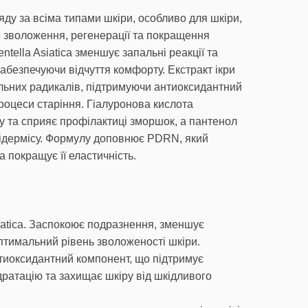
ду за всіма типами шкіри, особливо для шкіри,
 зволоження, регенерації та покращення
ntella Asiatica зменшує запальні реакції та
абезпечуючи відчуття комфорту. Екстракт ікри
ільних радикалів, підтримуючи антиоксидантний
роцеси старіння. Гіалуронова кислота
у та сприяє профілактиці зморшок, а пантенол
ідермісу. Формулу доповнює PDRN, який
а покращує її еластичність.
siatica. Заспокоює подразнення, зменшує
птимальний рівень зволоженості шкіри.
Антиоксидантний компонент, що підтримує
дратацію та захищає шкіру від шкідливого
.