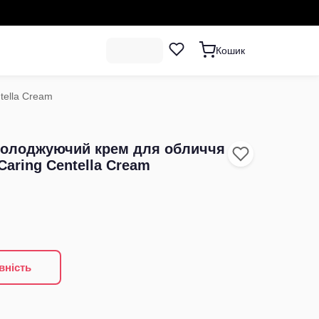
Кошик
tella Cream
молоджуючий крем для обличчя
aring Centella Cream
вність