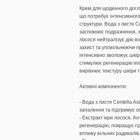
Крем для щоденного догля
що потребує інтенсивного
структури. Вода з листя Ce
заспокоює подразнення, з
лосося нейтралізує дію в
захист та уповільнюючи п
інтенсивно зволожує шкір
стимулює регенерацію еп
вирівнює текстуру шкіри т
Активні компоненти:
- Вода з листя Centella A
запалення та підтримує о
- Екстракт ікри лосося. 
регенерацію, покращує гі
впливу вільних радикалів