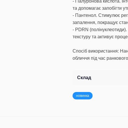
- Гіалуронова кислота. Ін
та допомагає запобігти у
- Пантенол. Стимулює рег
запалення, покращує стан
- PDRN (полінуклеотиди). 
текстуру та активує проце
Спосіб використання: Нан
обличчя під час ранкового
Склад
новинка