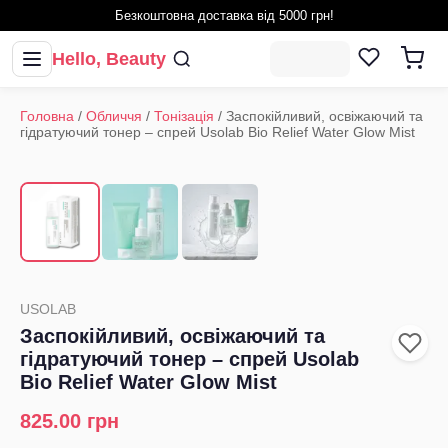
Безкоштовна доставка від 5000 грн!
Hello, Beauty
Головна
/
Обличчя
/
Тонізація
/
Заспокійливий, освіжаючий та
гідратуючий тонер – cпрей Usolab Bio Relief Water Glow Mist
1
/
3
‹
›
USOLAB
Заспокійливий, освіжаючий та
гідратуючий тонер – cпрей Usolab
Bio Relief Water Glow Mist
825.00
грн