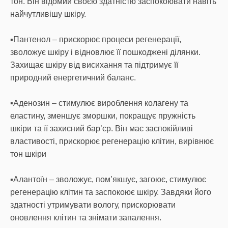
тон. Він відомий своєю здатністю заспокоювати навіть
найчутливішу шкіру.
▪️Пантенол – прискорює процеси регенерації,
зволожує шкіру і відновлює її пошкоджені ділянки.
Захищає шкіру від висихання та підтримує її
природний енергетичний баланс.
▪️Аденозин – стимулює вироблення колагену та
еластину, зменшує зморшки, покращує пружність
шкіри та її захисний бар’єр. Він має заспокійливі
властивості, прискорює регенерацію клітин, вирівнює
тон шкіри
▪️Алантоїн – зволожує, пом’якшує, загоює, стимулює
регенерацію клітин та заспокоює шкіру. Завдяки його
здатності утримувати вологу, прискорювати
оновлення клітин та знімати запалення.