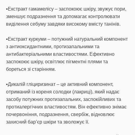
▪️Екстракт гамамелісу – заспокоює шкіру, звужує пори,
зменшує подразнення та допомагає контролювати
виділення себуму завдяки високому вмісту танінів.
▪️Екстракт куркуми – потужний натуральний компонент
з антиоксидантними, протизапальними та
антибактеріальними властивостями. Ефективно
заспокоює шкіру, освітлює пігментні плями та
бореться зі старінням.
▪️Дикалій гліциризинат – це активний компонент,
отриманий із кореня солодки (лакриці), який надає
засобу потужних протизапальних, заспокійливих та
протиалергічних властивостям. Він ефективно знімає
почервоніння, подразнення, свербіж, відновлює
захисний бар’єр шкіри та зволожує її.