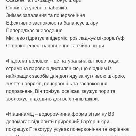
Освіжає та покращує тонус шкіри
Сприяє усуненню набряків
Знімає запалення та почервоніння
Ефективно заспокоює та балансує шкіру
Попереджає зневодення
Миттєво гідратує епідерміс, розгладжує мікрорел’єф
Створює ефект наповнення та сяйва шкіри
▪️Гідролат волошки – це натуральна квіткова вода,
отримана паровою дистиляцією, що є одним із
найкращих засобів для догляду за чутливою шкірою,
зняття набряків, почервонінь та заспокоєння
подразнень. Він тонізує, освіжає, звужує пори та
зволожує, підходить для всіх типів шкіри.
▪️Ніацинамід – водорозчинна форма вітаміну B3
допомагає відновити природний бар’єр шкіри,
покращує її текстуру, усуває почервоніння та вирівнює