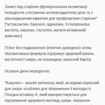
Захист від старіння (функціональна косметика):
інгредієнти з потужною антиоксидантною дією та з
омолоджуючим ефектом для профілактики старіння*
[*астаксантин, бакучіол, аденозин, 3-гіалуронова
кислота, сквалан, глутатіон, мульти-вітамінний
комплекс]
Пілінг без подразнення (клінічно доведено): м'яка
збалансована формула підтримує здоровий рівень
кислотності шкіри, не пошкоджує захисний бар'єр
Основні діючі інгредієнти:
*Бакучіол – аналог ретинолу, який, як відомо корисний
для шкіри, особливо для збереження її молодості.
Похідна вітаміну А, який використовується для
підтримання здорового вигляду шкіри, лікування