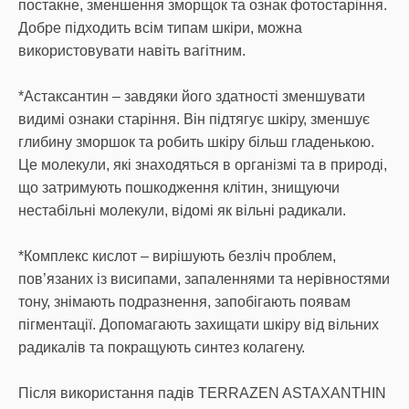
постакне, зменшення зморщок та ознак фотостаріння.
Добре підходить всім типам шкіри, можна
використовувати навіть вагітним.
*Астаксантин – завдяки його здатності зменшувати
видимі ознаки старіння. Він підтягує шкіру, зменшує
глибину зморшок та робить шкіру більш гладенькою.
Це молекули, які знаходяться в організмі та в природі,
що затримують пошкодження клітин, знищуючи
нестабільні молекули, відомі як вільні радикали.
*Комплекс кислот – вирішують безліч проблем,
пов’язаних із висипами, запаленнями та нерівностями
тону, знімають подразнення, запобігають появам
пігментації. Допомагають захищати шкіру від вільних
радикалів та покращують синтез колагену.
Після використання падів TERRAZEN ASTAXANTHIN