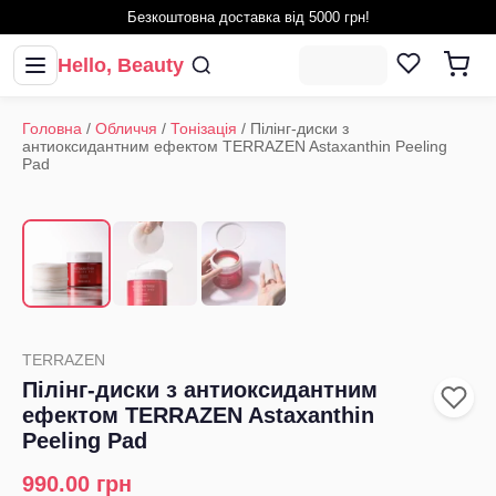
Безкоштовна доставка від 5000 грн!
Hello, Beauty
Головна
/
Обличчя
/
Тонізація
/
Пілінг-диски з
антиоксидантним ефектом TERRAZEN Astaxanthin Peeling
Pad
1
/
3
‹
›
TERRAZEN
Пілінг-диски з антиоксидантним
ефектом TERRAZEN Astaxanthin
Peeling Pad
990.00
грн